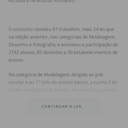
escultura na Rota do Românico”.
O concurso recebeu 81 trabalhos, mais 24 do que
na edição anterior, nas categorias de Modelagem,
Desenho e Fotografia, e envolveu a participação de
2192 alunos, 85 docentes e 30 estabelecimentos de
ensino.
Na categoria de Modelagem, dirigida ao pré-
escolar e ao 1.º ciclo do ensino básico, a turma 2 do
Jardim de Infância de Boelhe, Penafiel, foi a grande
vencedora, seguida da turma do 1.º e 2.º anos da
Escola Básica de Santiago de Subarrifana, também
CONTINUAR A LER...
de Penafiel. O terceiro prémio foi para Castelo de
Paiva, para a turma do 3.º e 4.º ano da Escola Básica