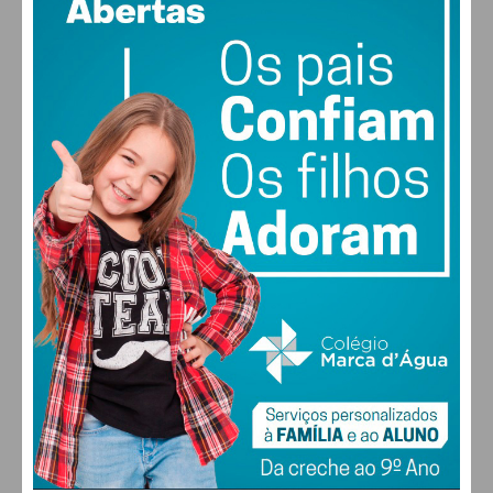
vento: 5m/s O
MAX 30 • MIN 28
30
31
31
32
°
°
°
°
SEG
TER
QUA
QUI
ALTERAR
FARMACIAS DE SERVIÇO EM PAÇOS DE
FERREIRA