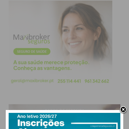
Subscreva a newsletter do
Imediato
Assine nossa newsletter por e-mail e
obtenha de forma regular a informação
atualizada.
Eu li e concordo com os
termos e
condições
PAÇOS DE FERREIRA
30
°
clear sky
50% humidade