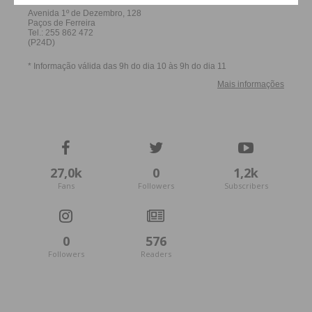
27,0k
0
1,2k
Fans
Followers
Subscribers
0
576
Followers
Readers