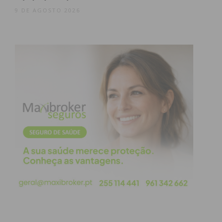
Amarante, seguida da turma CA do 10.º ano da
9 DE AGOSTO 2026
Escola Básica e Secundária de Idães, Felgueiras, e
da turma F do 11.º ano da Escola Secundária de
Alpendorada, Marco de Canaveses
O concurso “A escultura na Rota do Românico”
desafiou a comunidade escolar a explorar, de forma
criativa, o vasto património escultórico presente
nos monumentos da Rota do Românico, dos
tímpanos e capitéis, às mísulas, cachorros, siglas e
frisos, entre outros pormenores artísticos.
O júri foi constituído pela artista plástica Catarina
Rocha, pela ilustradora Fedra Santos e ainda pelo
fotógrafo João Lopes Cardoso.