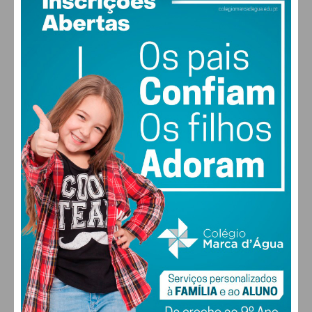
26
°
clear sky
59% humidade
vento: 1m/s O
MAX 26 • MIN 26
30
28
28
29
°
°
°
°
SEX
SÁB
DOM
SEG
ALTERAR
FARMACIAS DE SERVIÇO EM PAÇOS DE
FERREIRA