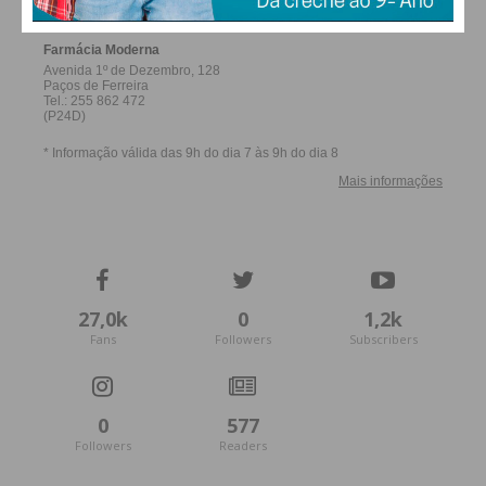
27,0k
0
1,2k
Fans
Followers
Subscribers
0
577
Followers
Readers