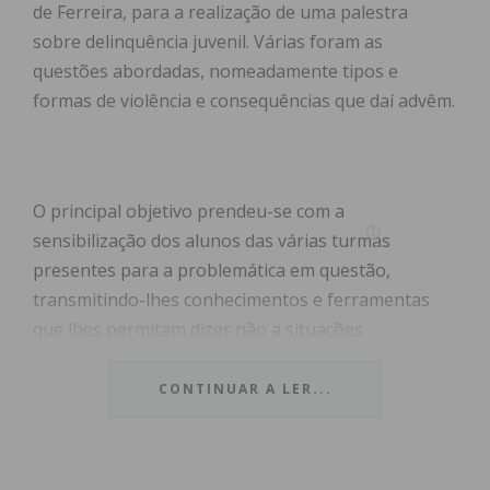
de Ferreira, para a realização de uma palestra
sobre delinquência juvenil. Várias foram as
questões abordadas, nomeadamente tipos e
formas de violência e consequências que daí advêm.
O principal objetivo prendeu-se com a
sensibilização dos alunos das várias turmas
presentes para a problemática em questão,
transmitindo-lhes conhecimentos e ferramentas
que lhes permitam dizer não a situações
problemáticas, assim como aconselhar os colegas a
agir corretamente caso vivenciem acontecimentos
CONTINUAR A LER...
em que tenham de intervir e possam fazê-lo de
forma assertiva.