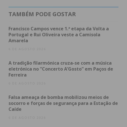
A organização deste evento encontra-se inserido
no projeto Escolas Solidárias EMRC ZONE e
TAMBÉM PODE GOSTAR
respetiva Área Disciplinar.
Francisco Campos vence 1.ª etapa da Volta a
Portugal e Rui Oliveira veste a Camisola
Amarela
6 DE AGOSTO 2026
A tradição filarmónica cruza-se com a música
eletrónica no “Concerto A’Gosto” em Paços de
Subscreva a newsletter do
Ferreira
Imediato
6 DE AGOSTO 2026
Falsa ameaça de bomba mobilizou meios de
Assine nossa newsletter por e-mail e
socorro e forças de segurança para a Estação de
obtenha de forma regular a informação
Caíde
atualizada.
6 DE AGOSTO 2026