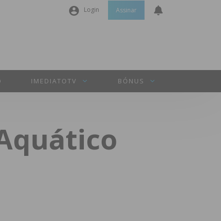
Login
Assinar
Nome de utilizador ou email
*
Senha
*
O
IMEDIATOTV
BÓNUS
Manter sessão
 Aquático
INICIAR SESSÃO
Perdeu a sua senha?