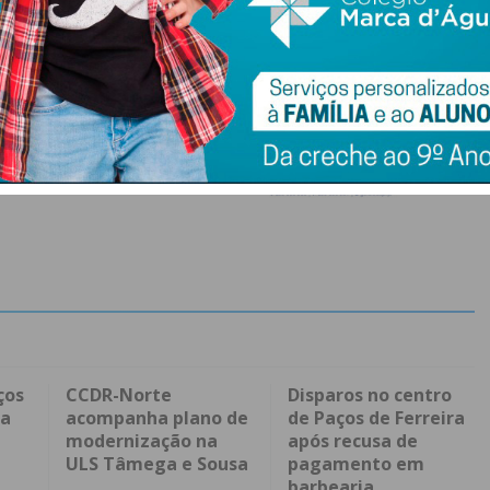
ços
CCDR-Norte
Disparos no centro
ra
acompanha plano de
de Paços de Ferreira
modernização na
após recusa de
ULS Tâmega e Sousa
pagamento em
barbearia