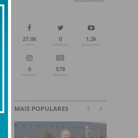
27,0k
0
1,2k
Fans
Followers
Subscribers
0
578
Followers
Readers
MAIS POPULARES