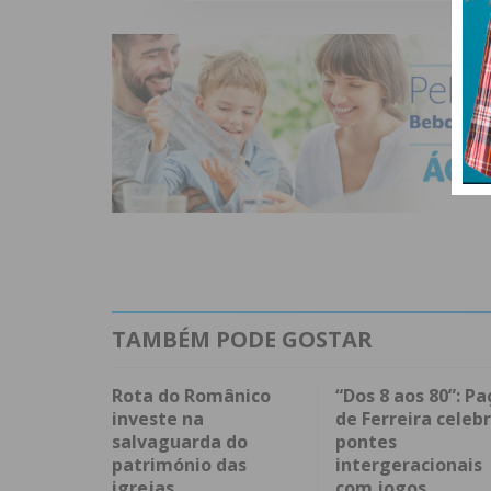
TAMBÉM PODE GOSTAR
Rota do Românico
“Dos 8 aos 80”: Pa
investe na
de Ferreira celeb
salvaguarda do
pontes
património das
intergeracionais
igrejas
com jogos