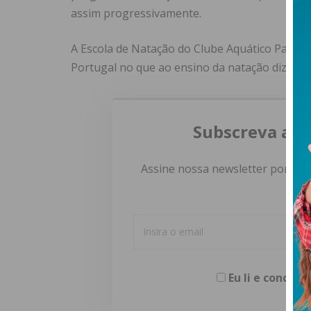
assim progressivamente.
A Escola de Natação do Clube Aquático Pacens
Portugal no que ao ensino da natação diz resp
Subscreva a n
Assine nossa newsletter por e-m
Eu li e concor