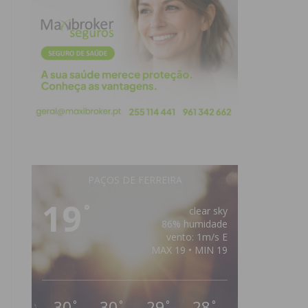
PAÇOS DE FERREIRA
19
°
clear sky
86% humidade
vento: 1m/s E
MAX 19 • MIN 19
30
30
29
28
°
°
°
°