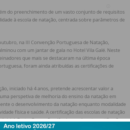
a além do preenchimento de um vasto conjunto de requisitos
lidade à escola de natação, centrada sobre parâmetros de
 outubro, na III Convenção Portuguesa de Natação,
lminou com um jantar de gala no Hotel Vila Galé. Neste
treinadores que mais se destacaram na última época
ortuguesa, foram ainda atribuídas as certificações de
ção, iniciado há 4 anos, pretende acrescentar valor a
 numa perspetiva de melhoria do ensino da natação em
amente o desenvolvimento da natação enquanto modalidade
idade física e saúde. A certificação das escolas de natação
Inicial, Prata, Ouro e Excelência, sendo esta certificação
ao nível II – Prata após alcançar o nível I – Inicial e