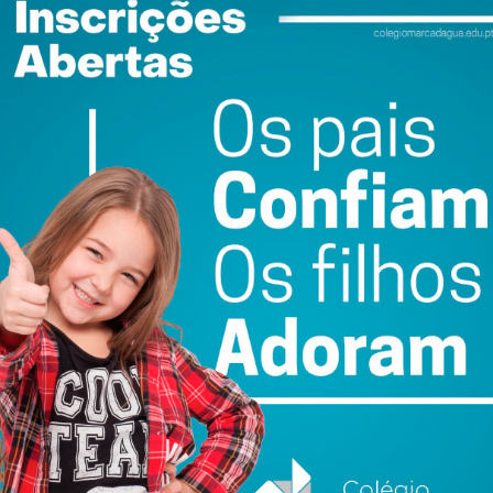
e reforça assim o seu estatuto de escola de referência em
eito.
ewsletter do Imediato
ail e obtenha de forma regular a informação
atualizada.
do com os
termos e condições