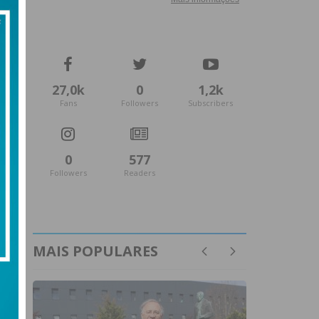
27,0k
0
1,2k
Fans
Followers
Subscribers
0
577
Followers
Readers
MAIS POPULARES