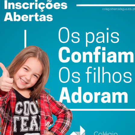
Falsa ameaça de
Bilhete de
-se
bomba mobilizou
Identidade em papel
meios de socorro e
deixou de ser aceite
forças de segurança
como documento de
o”
para a Estação de
viagem na UE
eira
Caíde
6 DE AGOSTO 2026