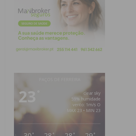
PAÇOS DE FERREIRA
23
°
clear sky
59% humidade
vento: 1m/s O
MAX 23 • MIN 23
30
28
28
29
°
°
°
°