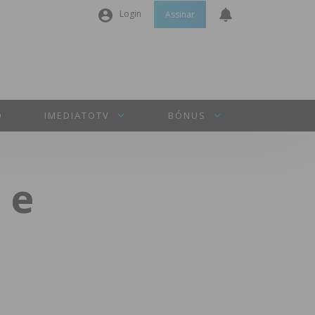
Login
Assinar
Nome de utilizador ou email
*
Senha
*
O
IMEDIATOTV
BÓNUS
Manter sessão
 e
INICIAR SESSÃO
Perdeu a sua senha?