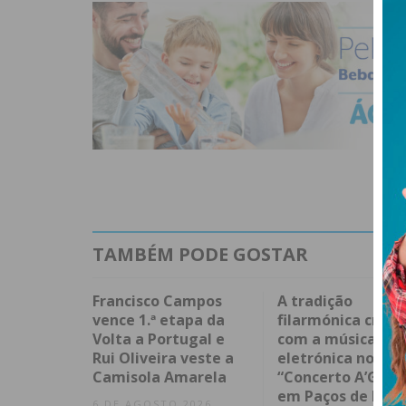
TAMBÉM PODE GOSTAR
Francisco Campos
A tradição
vence 1.ª etapa da
filarmónica cruza
Volta a Portugal e
com a música
Rui Oliveira veste a
eletrónica no
Camisola Amarela
“Concerto A’Gost
em Paços de Ferr
6 DE AGOSTO 2026