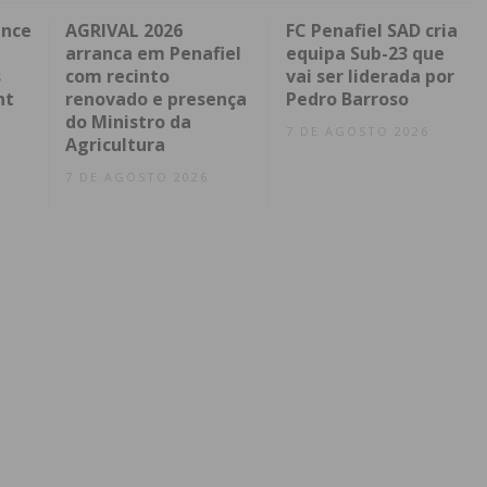
ence
AGRIVAL 2026
FC Penafiel SAD cria
arranca em Penafiel
equipa Sub-23 que
s
com recinto
vai ser liderada por
nt
renovado e presença
Pedro Barroso
do Ministro da
7 DE AGOSTO 2026
Agricultura
7 DE AGOSTO 2026