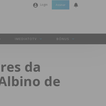
Login
Assinar
Nome de utilizador ou email
*
Senha
*
O
IMEDIATOTV
BÓNUS
Manter sessão
res da
INICIAR SESSÃO
Albino de
Perdeu a sua senha?