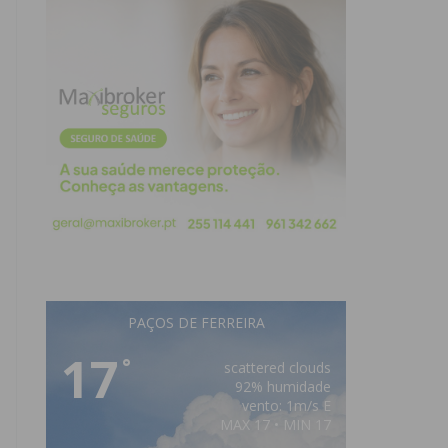
PAÇOS DE FERREIRA
17
°
scattered clouds
92% humidade
vento: 1m/s E
MAX 17 • MIN 17