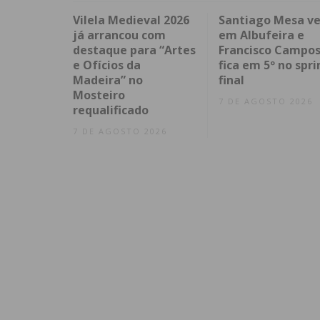
Vilela Medieval 2026
Santiago Mesa v
já arrancou com
em Albufeira e
destaque para “Artes
Francisco Campo
e Ofícios da
fica em 5º no spri
Madeira” no
final
Mosteiro
7 DE AGOSTO 2026
requalificado
7 DE AGOSTO 2026