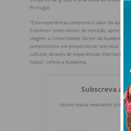
Portugal.
“Esta experiência comprova o valor da aprend
Erasmus+ como motor de inclusão, aprendizag
viagem, a Universidade Sénior da Academia Pro
compromisso em proporcionar aos seus alunos
cultural, através de experiências internaciona
todos”, refere a Academia.
Subscreva a n
Assine nossa newsletter por e-m