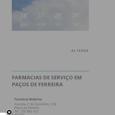
28
27
28
29
°
°
°
°
SÁB
DOM
SEG
TER
ALTERAR
FARMACIAS DE SERVIÇO EM
PAÇOS DE FERREIRA