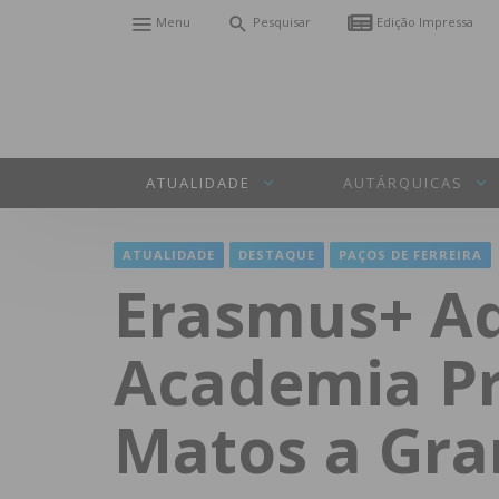
Menu
Pesquisar
Edição Impressa
ATUALIDADE
AUTÁRQUICAS
ATUALIDADE
DESTAQUE
PAÇOS DE FERREIRA
Erasmus+ Ad
Academia Pro
Matos a Gr