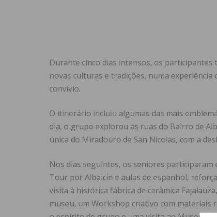
Durante cinco dias intensos, os participantes
novas culturas e tradições, numa experiênci
convívio.
O itinerário incluiu algumas das mais emblemá
dia, o grupo explorou as ruas do Bairro de Al
única do Miradouro de San Nicolas, com a de
Nos dias seguintes, os seniores participaram 
Tour por Albaicín e aulas de espanhol, reforça
visita à histórica fábrica de cerâmica Fajalau
museu, um Workshop criativo com materiais re
o espírito de grupo e uma visita ao Museu Mig