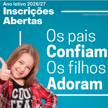
izagem ao longo da vida e a importância do Programa
em e descoberta cultural para todas as idades. Com esta
fi ssional Prof. Albino de Matos reforça o seu
 oportunidades únicas de crescimento pessoal, social e
is que ultrapassam a sala de aula e ficam na memória de
ewsletter do Imediato
ail e obtenha de forma regular a informação
atualizada.