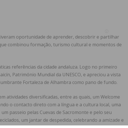
 tiveram oportunidade de aprender, descobrir e partilhar
a que combinou formação, turismo cultural e momentos de
ticas referências da cidade andaluza. Logo no primeiro
baicín, Património Mundial da UNESCO, e apreciou a vista
slumbrante Fortaleza de Alhambra como pano de fundo.
em atividades diversificadas, entre as quais, um Welcome
ndo o contacto direto com a língua e a cultura local, uma
za, um passeio pelas Cuevas de Sacromonte e pelo seu
ciclados, um jantar de despedida, celebrando a amizade e
uel de la Falla, em Alhambra, antes do regresso a