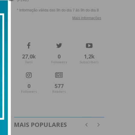
27,0k
0
1,2k
Fans
Followers
Subscribers
0
577
Followers
Readers
MAIS POPULARES