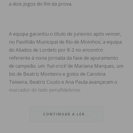
a dois jogos do fim da prova.
A equipa garantiu o título de juniores após vencer,
no Pavilhão Municipal de Rio de Moinhos, a equipa
do Aliados de Lordelo por 8-2 no encontro
referente à nona jornada da fase de apuramento
de campeão. um
‘hat-trick’
de Mariana Marques, um
bis de Beatriz Monteiro e golos de Carolina
Teixeira, Beatriz Couto e Ana Paula avançaram o
marcador do lado penafidelense.
O técnico Diogo Ribeiro menciona, citado em
comunicado do clube, “o trabalho e a
CONTINUAR A LER...
determinação” como a base do sucesso da equipa,
que na fase de apuramento de campeão “soma por