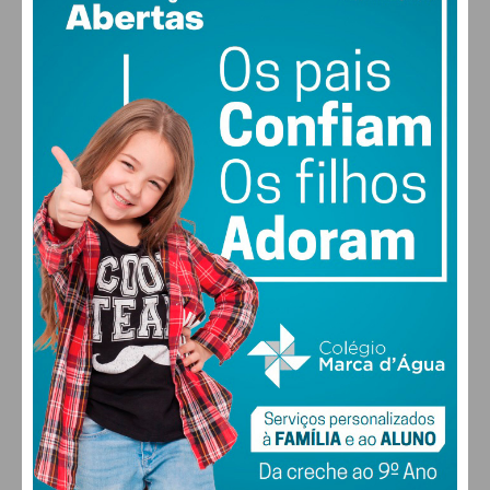
17
89% humidade
vento: 1m/s E
MAX 17 • MIN 17
29
31
32
31
°
°
°
°
SEG
TER
QUA
QUI
ALTERAR
FARMACIAS DE SERVIÇO EM PAÇOS DE
FERREIRA