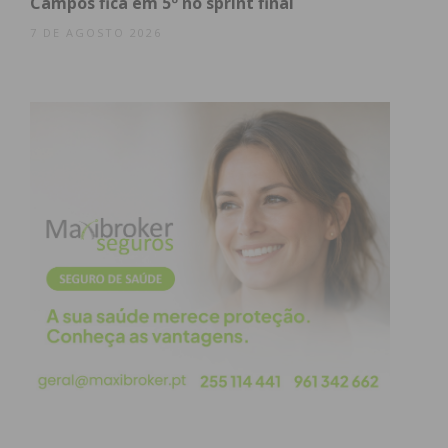
Campos fica em 5º no sprint final
Com dois jogos ainda pela frente, o técnico
7 DE AGOSTO 2026
assegura ainda que a equipa “não vai abrandar”,
com o objetivo de terminar a fase de apuramento
de campeão com um registo apenas composto por
vitórias. Na próxima quinta-feira, o
FC Águias de
Santa Marta
desloca-se ao reduto do Caxinas, para
realizar a partida em atraso da 8ª jornada. O último
jogo da época está agendado para sábado, em
Matosinhos, frente ao Leixões.
Subscreva a newsletter do
Imediato
Assine nossa newsletter por e-mail e
obtenha de forma regular a informação