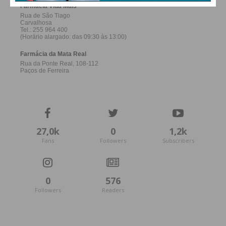
27,0k
0
1,2k
Fans
Followers
Subscribers
0
576
Followers
Readers