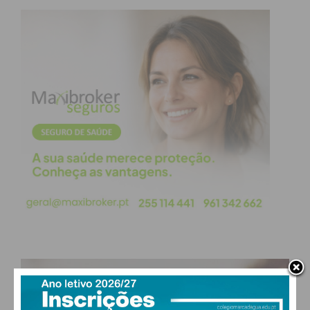
atualizada.
Eu li e concordo com os
termos e
condições
PAÇOS DE FERREIRA
°
clear sky