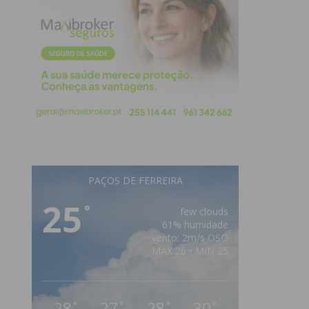
PAÇOS DE FERREIRA
25
°
few clouds
61% humidade
vento: 2m/s OSO
MAX 26 • MIN 25
28
27
28
30
°
°
°
°