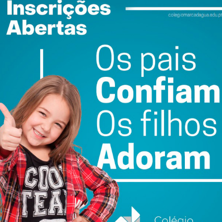
ail e obtenha de forma regular a informação
atualizada.
do com os
termos e condições