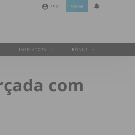
Login
Assinar
Nome de utilizador ou email
*
Senha
*
O
IMEDIATOTV
BÓNUS
Manter sessão
orçada com
INICIAR SESSÃO
Perdeu a sua senha?