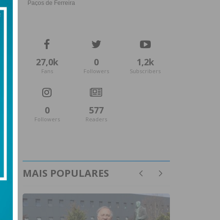
27,0k
0
1,2k
Fans
Followers
Subscribers
0
577
Followers
Readers
MAIS POPULARES