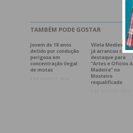
TAMBÉM PODE GOSTAR
Jovem de 18 anos
Vilela Medieval 2
detido por condução
já arrancou com
perigosa em
destaque para
concentração ilegal
“Artes e Ofícios d
de motas
Madeira” no
Mosteiro
8 DE AGOSTO 2026
requalificado
7 DE AGOSTO 2026