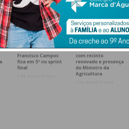
026
Santiago Mesa vence
AGRIVAL 2026
em Albufeira e
arranca em Penafiel
Francisco Campos
com recinto
a
fica em 5º no sprint
renovado e presença
final
do Ministro da
Agricultura
7 DE AGOSTO 2026
7 DE AGOSTO 2026