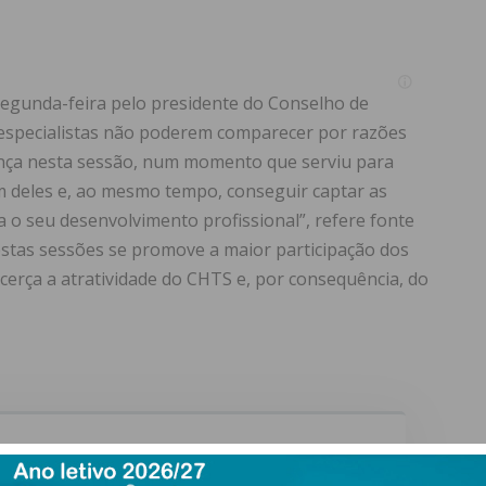
segunda-feira pelo presidente do Conselho de
 especialistas não poderem comparecer por razões
ença nesta sessão, num momento que serviu para
um deles e, ao mesmo tempo, conseguir captar as
 o seu desenvolvimento profissional”, refere fonte
stas sessões se promove a maior participação dos
licerça a atratividade do CHTS e, por consequência, do
ewsletter do Imediato