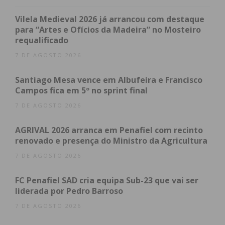
de entrega dos Prémios Valor e Excelência 2024, o
serviço telefónico do Sistema Nacional de Saúde
Vilela Medieval 2026 já arrancou com destaque
(SNS) foi reconhecido pelo apoio que presta à
para “Artes e Ofícios da Madeira” no Mosteiro
requalificado
população.
7 DE AGOSTO 2026
Segundo a Ordem dos Enfermeiros, a distinção, que
Santiago Mesa vence em Albufeira e Francisco
carrega uma carga simbólica, premeia a equipa da
Campos fica em 5º no sprint final
Linha de Saúde SNS 24, que “tem contribuído para
7 DE AGOSTO 2026
aliviar a pressão sobre os serviços de urgência e
tem sido um exemplo de competência e
AGRIVAL 2026 arranca em Penafiel com recinto
profissionalismo”, ao garantir que todos recebem
renovado e presença do Ministro da Agricultura
os cuidados adequados.
7 DE AGOSTO 2026
A Linha de Saúde SNS 24 foi um dos muitos
FC Penafiel SAD cria equipa Sub-23 que vai ser
premiados dos Prémios Valor e Excelência 2024,
liderada por Pedro Barroso
que se realizaram no fim do segundo dia da III
7 DE AGOSTO 2026
Convenção Internacional dos Enfermeiros, em