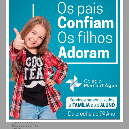
28
27
29
29
°
°
°
°
SÁB
DOM
SEG
TER
ALTERAR
FARMACIAS DE SERVIÇO EM PAÇOS DE
FERREIRA