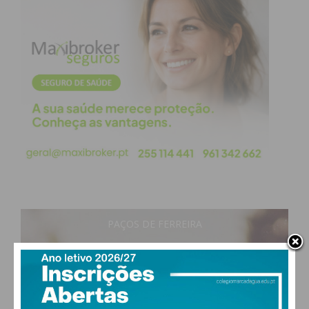
Subscreva a newsletter do
Imediato
Assine nossa newsletter por e-mail e
obtenha de forma regular a informação
atualizada.
Eu li e concordo com os
termos e
PAÇOS DE FERREIRA
condições
19
°
clear sky
77% humidade
vento: 1m/s O
MAX 19 • MIN 19