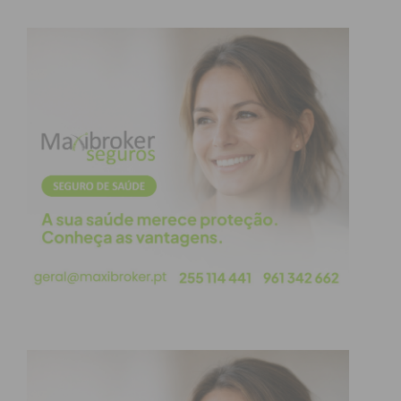
Fátima.
A III Convenção Internacional dos Enfermeiros está
a decorrer em Fátima, no Centro Pastoral Paulo VI.
Sob o mote «Tempo de Respostas», o evento,
organizado pela Ordem dos Enfermeiros, propõe-
se a debater o presente e o futuro da enfermagem
em Portugal e no mundo.
O evento termina hoje, sábado, e conta com a
presença da Secretária de Estado para a Gestão da
Saúde, Cristina Vaz Tomé.