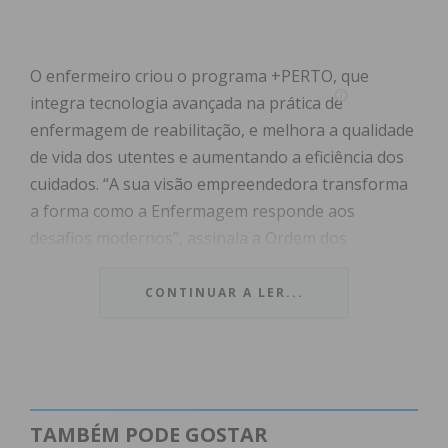
O enfermeiro criou o programa +PERTO, que
integra tecnologia avançada na prática de
enfermagem de reabilitação, e melhora a qualidade
de vida dos utentes e aumentando a eficiência dos
cuidados. “A sua visão empreendedora transforma
a forma como a Enfermagem responde aos
desafios modernos”, assinala a Ordem dos
Enfermeiros.
CONTINUAR A LER...
A III Convenção Internacional dos Enfermeiros
arrancou esta quinta-feira e termina hoje, em
Fátima. Durante o encontro foram feitas várias
distinções, tendo sido atribuído à Linha de Saúde
SNS 24 o prémio Enfermeiro do Ano. Na cerimónia
TAMBÉM PODE GOSTAR