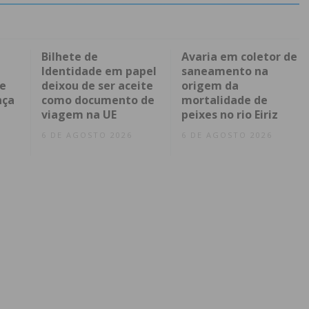
Bilhete de
Avaria em coletor de
Identidade em papel
saneamento na
 e
deixou de ser aceite
origem da
nça
como documento de
mortalidade de
viagem na UE
peixes no rio Eiriz
6 DE AGOSTO 2026
6 DE AGOSTO 2026