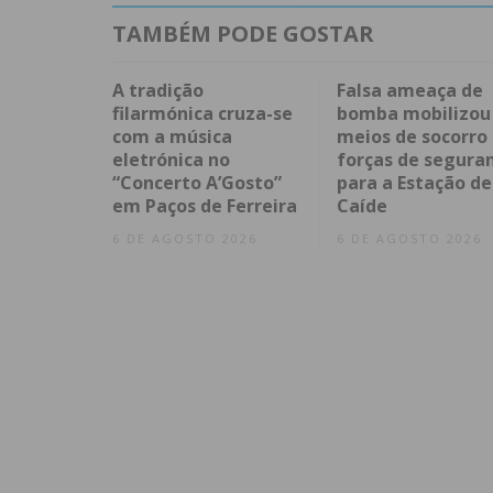
TAMBÉM PODE GOSTAR
A tradição
Falsa ameaça de
filarmónica cruza-se
bomba mobilizou
com a música
meios de socorro
eletrónica no
forças de segura
“Concerto A’Gosto”
para a Estação de
em Paços de Ferreira
Caíde
6 DE AGOSTO 2026
6 DE AGOSTO 2026