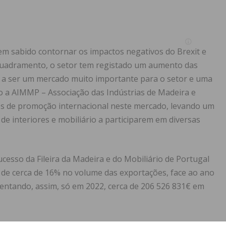
tem sabido contornar os impactos negativos do Brexit e
uadramento, o setor tem registado um aumento das
 a ser um mercado muito importante para o setor e uma
o a AIMMP – Associação das Indústrias de Madeira e
es de promoção internacional neste mercado, levando um
e interiores e mobiliário a participarem em diversas
ucesso da Fileira da Madeira e do Mobiliário de Portugal
de cerca de 16% no volume das exportações, face ao ano
sentando, assim, só em 2022, cerca de 206 526 831€ em
ntos exclusivos de 350 expositores premium, na January