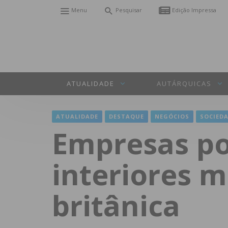
Menu
Pesquisar
Edição Impressa
ATUALIDADE
AUTÁRQUICAS
ATUALIDADE
DESTAQUE
NEGÓCIOS
SOCIED
Empresas po
interiores 
britânica