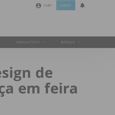
Login
Assinar
Nome de utilizador ou email
*
Senha
*
O
IMEDIATOTV
BÓNUS
Manter sessão
sign de
INICIAR SESSÃO
ça em feira
Perdeu a sua senha?