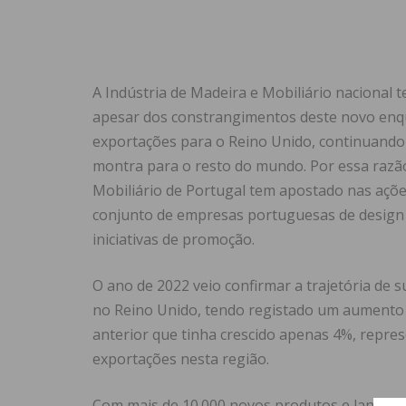
A Indústria de Madeira e Mobiliário nacional 
apesar dos constrangimentos deste novo enq
exportações para o Reino Unido, continuando
montra para o resto do mundo. Por essa razã
Mobiliário de Portugal tem apostado nas açõ
conjunto de empresas portuguesas de design d
iniciativas de promoção.
O ano de 2022 veio confirmar a trajetória de s
no Reino Unido, tendo registado um aumento 
anterior que tinha crescido apenas 4%, repre
exportações nesta região.
Com mais de 10.000 novos produtos e lançame