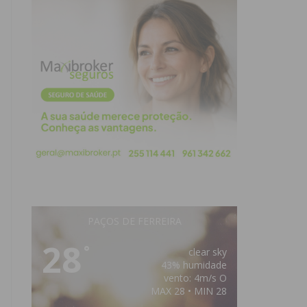
PAÇOS DE FERREIRA
28
°
clear sky
43% humidade
vento: 4m/s O
MAX 28 • MIN 28