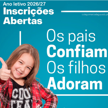
es de produtos e inspiração nas melhores marcas do
regresso do “Furniture Talks” uma programação de
istas com renomados makers e designers. A agenda
agem com especialistas pioneiros do setor, refletindo sobre
os.
tuiu uma oportunidade para as empresas nacionais
ionais mais influentes, uma vez que esse é um dos
ure Show, respondendo positivamente ao desafio da
ewsletter do Imediato
ail e obtenha de forma regular a informação
atualizada.