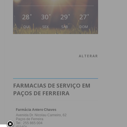
28
30
29
27
°
°
°
°
QUI
SEX
SÁB
DOM
ALTERAR
FARMACIAS DE SERVIÇO EM
PAÇOS DE FERREIRA