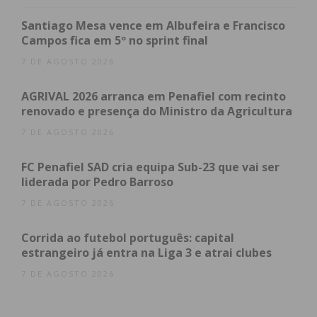
Santiago Mesa vence em Albufeira e Francisco
Eu li e concordo com os
termos e
Campos fica em 5º no sprint final
condições
7 DE AGOSTO 2026
AGRIVAL 2026 arranca em Penafiel com recinto
renovado e presença do Ministro da Agricultura
7 DE AGOSTO 2026
FC Penafiel SAD cria equipa Sub-23 que vai ser
liderada por Pedro Barroso
7 DE AGOSTO 2026
Corrida ao futebol português: capital
estrangeiro já entra na Liga 3 e atrai clubes
7 DE AGOSTO 2026