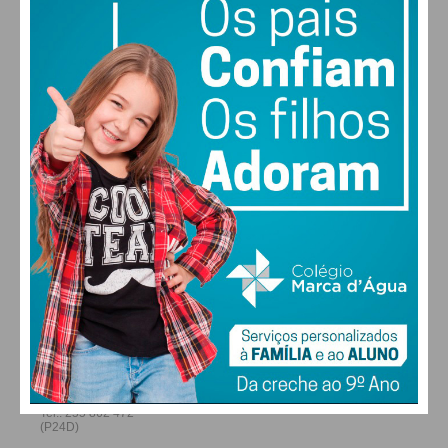
25
27
28
29
°
°
°
°
SEX
SÁB
DOM
SEG
ALTERAR
FARMACIAS DE SERVIÇO EM PAÇOS DE
FERREIRA