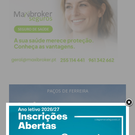
PAÇOS DE FERREIRA
27
°
scattered clouds
51% humidade
vento: 4m/s O
MAX 27 • MIN 27