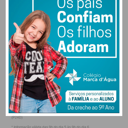
30
30
29
28
°
°
°
°
QUI
SEX
SÁB
DOM
ALTERAR
FARMACIAS DE SERVIÇO EM PAÇOS DE
FERREIRA