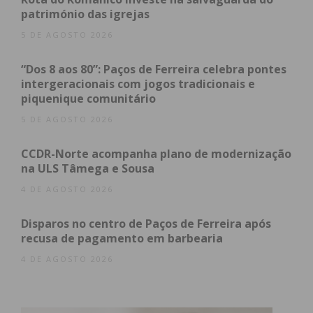
património das igrejas
Assine nossa newsletter por e-mail e
5 DE AGOSTO 2026
obtenha de forma regular a informação
atualizada.
“Dos 8 aos 80”: Paços de Ferreira celebra pontes
intergeracionais com jogos tradicionais e
piquenique comunitário
5 DE AGOSTO 2026
CCDR-Norte acompanha plano de modernização
Eu li e concordo com os
termos e
na ULS Tâmega e Sousa
condições
4 DE AGOSTO 2026
Disparos no centro de Paços de Ferreira após
recusa de pagamento em barbearia
4 DE AGOSTO 2026