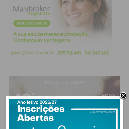
PAÇOS DE FERREIRA
19
°
clear sky
86% humidade
vento: 1m/s E
MAX 19 • MIN 19