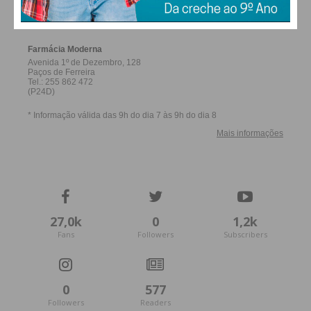
FERREIRA
27,0k
0
1,2k
Fans
Followers
Subscribers
0
577
Followers
Readers