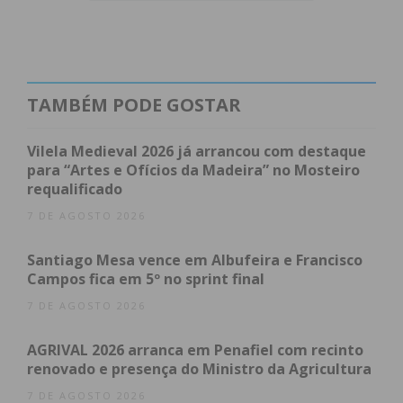
Com esta alteração, o valor do apoio financeiro
mensal por aluno passa de 651,26 euros para
716,39 euros
. Esta medida representa um reforço
TAMBÉM PODE GOSTAR
direto no financiamento que sustenta a integração
e o acompanhamento pedagógico nestes
Vilela Medieval 2026 já arrancou com destaque
estabelecimentos.
para “Artes e Ofícios da Madeira” no Mosteiro
requalificado
Âmbito da medida
7 DE AGOSTO 2026
Este apoio destina-se a alunos com idades
Santiago Mesa vence em Albufeira e Francisco
compreendidas entre os 6 e os 18 anos que
Campos fica em 5º no sprint final
frequentam escolas particulares de educação
7 DE AGOSTO 2026
especial. O Executivo justifica a decisão
AGRIVAL 2026 arranca em Penafiel com recinto
reconhecendo o papel fundamental destas
renovado e presença do Ministro da Agricultura
instituições como uma “extensão da rede pública”
7 DE AGOSTO 2026
de ensino, garantindo que o Estado cumpra o seu