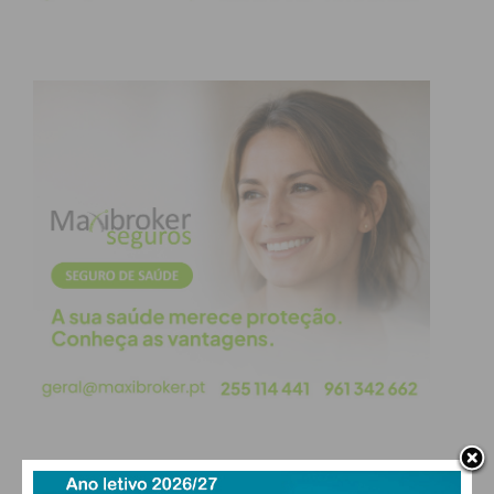
Alexandre, retroage ao início do presente ano civil
de 2026.
Subscreva a newsletter do
Imediato
Assine nossa newsletter por e-mail e
obtenha de forma regular a informação
atualizada.
Eu li e concordo com os
termos e
condições