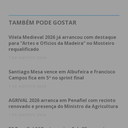
estou muito contente por aqui estar.”
Hugo Nunes tem agora que terminar as duas
TAMBÉM PODE GOSTAR
etapas que restam até Lisboa para, no domingo,
subir ao pódio como vencedor da Camisola Azul.
Vilela Medieval 2026 já arrancou com destaque
para “Artes e Ofícios da Madeira” no Mosteiro
requalificado
7 DE AGOSTO 2026
Subscreva a newsletter do
Imediato
Santiago Mesa vence em Albufeira e Francisco
Campos fica em 5º no sprint final
Assine nossa newsletter por e-mail e
7 DE AGOSTO 2026
obtenha de forma regular a informação
AGRIVAL 2026 arranca em Penafiel com recinto
atualizada.
renovado e presença do Ministro da Agricultura
7 DE AGOSTO 2026