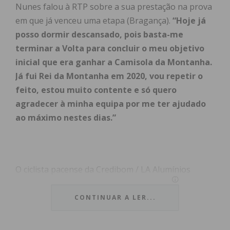
Nunes falou à RTP sobre a sua prestação na prova
em que já venceu uma etapa (Bragança).
“Hoje já
posso dormir descansado, pois basta-me
terminar a Volta para concluir o meu objetivo
inicial que era ganhar a Camisola da Montanha.
Já fui Rei da Montanha em 2020, vou repetir o
feito, estou muito contente e só quero
agradecer à minha equipa por me ter ajudado
ao máximo nestes dias.”
O ciclista pacense da Credibom / LA Alumínios
resumiu assim este momento na carreira.
“É uma
Volta a Portugal de sonho e um marco na minha
CONTINUAR A LER...
carreira. Por incrível que pareça foi a mudança
para uma equipa onde me consegui afirmar e