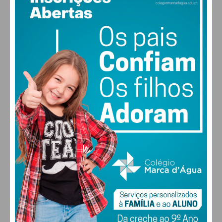
22
°
few clouds
68% humidade
vento: 1m/s O
MAX 22 • MIN 22
22
28
27
29
°
°
°
°
SEX
SÁB
DOM
SEG
ALTERAR
FARMACIAS DE SERVIÇO EM PAÇOS DE
FERREIRA