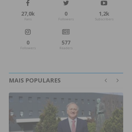
27,0k
0
1,2k
Fans
Followers
Subscribers
0
577
Followers
Readers
MAIS POPULARES