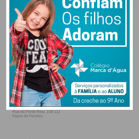
Assine nossa newsletter por e-mail e
obtenha de forma regular a informação
ALTERAR
atualizada.
FARMACIAS DE SERVIÇO EM PAÇOS DE
FERREIRA
Eu li e concordo com os
termos e
condições