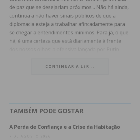
de paz que se desejariam próximos… Não há ainda,
continua a não haver sinais públicos de que a
diplomacia esteja a trabalhar afincadamente para
se chegar a entendimentos mínimos. Para já, o que
há, é uma certeza que está diariamente à frente
dos nossos olhos: a ofensiva lançada por Putin
continua! Na Ucrânia hoje, amanhã talvez, num
outro país vizinho… A Presidente moldava, acredita,
CONTINUAR A LER...
tal como Zelensky, que Putin estaria (ou está?) a
preparar um plano para invadir a Moldava, antiga
República soviética. A ser assim, a guerra vai
continuar e, hoje, na data de registo do seu início,
24 de Fevereiro, continuará a haver o recurso aos
TAMBÉM PODE GOSTAR
palestrantes/especialistas habituais,
continuaremos a ouvir jornalistas e enviados
A Perda de Confiança e a Crise da Habitação
especiais ao espaço massacrado da Ucrânia e, pior
7 DE AGOSTO 2026