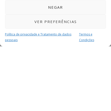
NEGAR
VER PREFERÊNCIAS
Política de privacidade e Tratamento de dados
Termos e
pessoais
Condições
MAIS PARA SI
FACEBOOK
TWITTER
YOUTUBE
INSTAGRAM
READERS