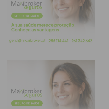
desespero mas também, gente capaz de querer
continuar a luta mesmo que a paz ainda esteja
distante…
De longe, não é possível medir o desespero de
quem tenta fugir do perigo sem saber como… E não
é fácil ver as imagens de famílias desfeitas, de
crianças sem pais, de gente perdida sem saber o
que fazer… Há dor, muitas lágrimas, mas há
também gente capaz de enfrentar o perigo mesmo
quando a coragem, naturalmente, deveria
desaparecer…
Hoje, amanhã ainda, é o dia 24 de Fevereiro e a
guerra continua! Não fico e não podemos ficar
indiferentes à dor imensa que um país imenso,
próximo e distante de nós, está a viver… E daí vem a