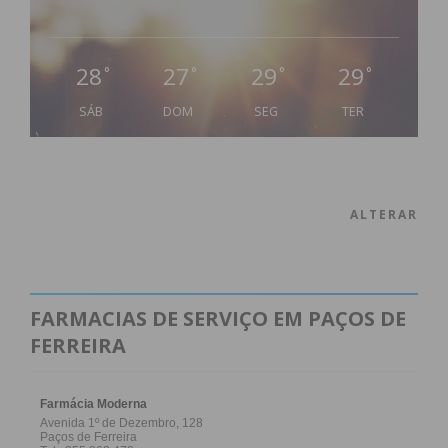
28
27
29
29
°
°
°
°
SÁB
DOM
SEG
TER
ALTERAR
FARMACIAS DE SERVIÇO EM PAÇOS DE
FERREIRA