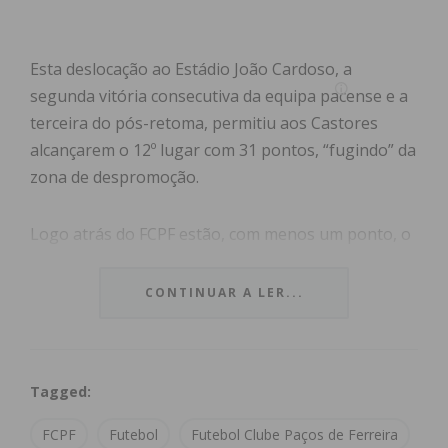
Esta deslocação ao Estádio João Cardoso, a
segunda vitória consecutiva da equipa pacense e a
terceira do pós-retoma, permitiu aos Castores
alcançarem o 12º lugar com 31 pontos, “fugindo” da
zona de despromoção.
Logo atrás do FCPF estão, com menos um ponto, o
V. Setúbal e o Belenenses SAD, que saiu derrotado
do encontro na Mata Real realizado na última
CONTINUAR A LER...
quarta-feira.
Ainda que o CD Tondela conseguisse manter mais
Tagged:
posse de bola, foi o avançado brasileiro Douglas
Tanque que inaugurou o marcador aos 10 minutos
FCPF
Futebol
Futebol Clube Paços de Ferreira