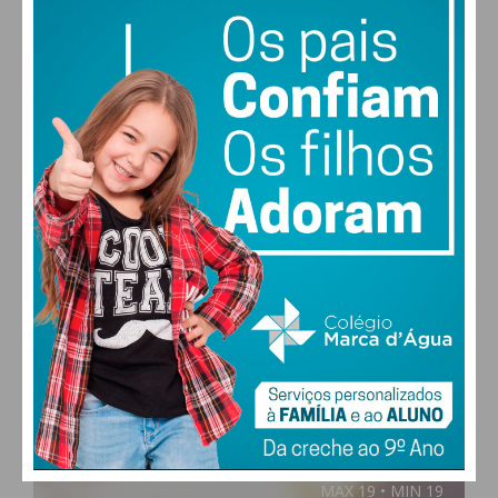
PAÇOS DE FERREIRA
19
°
clear sky
80% humidade
vento: 0m/s E
MAX 19 • MIN 19