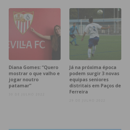
Subscreva a newsletter do
Imediato
Assine nossa newsletter por e-mail e
obtenha de forma regular a informação
atualizada.
Diana Gomes: “Quero
Já na próxima época
mostrar o que valho e
podem surgir 3 novas
jogar noutro
equipas seniores
patamar”
distritais em Paços de
Eu li e concordo com os
termos e
Ferreira
30 DE JULHO 2022
condições
29 DE JULHO 2022