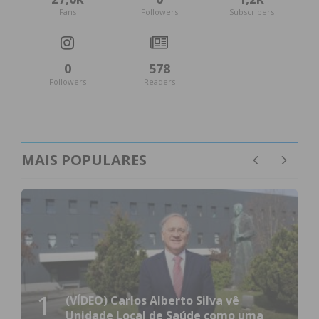
Fans
Followers
Subscribers
0
578
Followers
Readers
MAIS POPULARES
1
(VÍDEO) Carlos Alberto Silva vê
Unidade Local de Saúde como uma