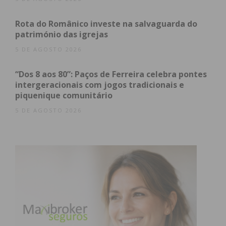
Imediato
Rota do Românico investe na salvaguarda do
património das igrejas
Assine nossa newsletter por e-mail e
5 DE AGOSTO 2026
obtenha de forma regular a informação
atualizada.
“Dos 8 aos 80”: Paços de Ferreira celebra pontes
intergeracionais com jogos tradicionais e
piquenique comunitário
5 DE AGOSTO 2026
Eu li e concordo com os
termos e
condições