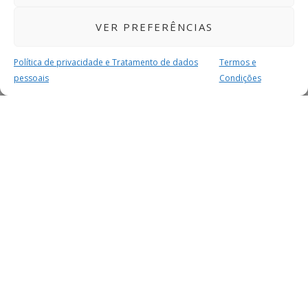
VER PREFERÊNCIAS
Política de privacidade e Tratamento de dados
Termos e
pessoais
Condições
MAIS PARA SI
FACEBOOK
TWITTER
YOUTUBE
INSTAGRAM
READERS
SERVIÇOS