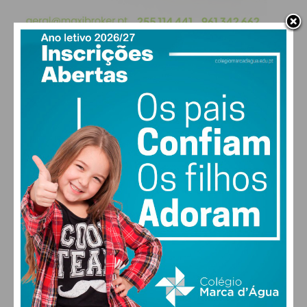
PAÇOS DE FERREIRA
19
°
clear sky
86% humidade
vento: 1m/s E
MAX 19 • MIN 19
30
30
29
28
°
°
°
°
QUI
SEX
SÁB
DOM