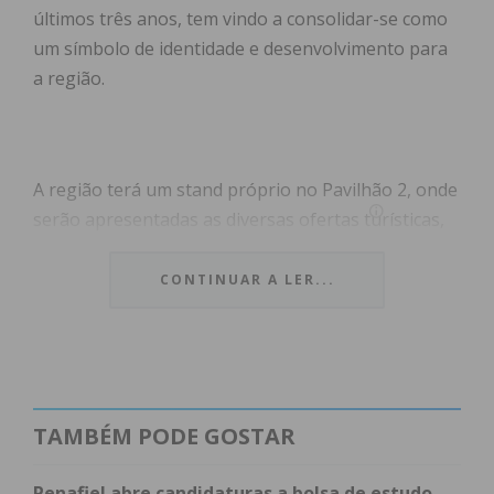
últimos três anos, tem vindo a consolidar-se como
um símbolo de identidade e desenvolvimento para
a região.
A região terá um stand próprio no Pavilhão 2, onde
serão apresentadas as diversas ofertas turísticas,
culturais e gastronómicas que tornam o Douro,
Tâmega e Sousa um destino único. Para além disso,
CONTINUAR A LER...
estará também representada com um espaço
dedicado dentro do stand institucional da Entidade
Regional Turismo do Porto e Norte de Portugal
(TPNP, ER), no Pavilhão 1, permitindo uma
promoção conjunta da região e fortalecendo a sua
TAMBÉM PODE GOSTAR
presença no mercado turístico nacional e
internacional.
Penafiel abre candidaturas a bolsa de estudo