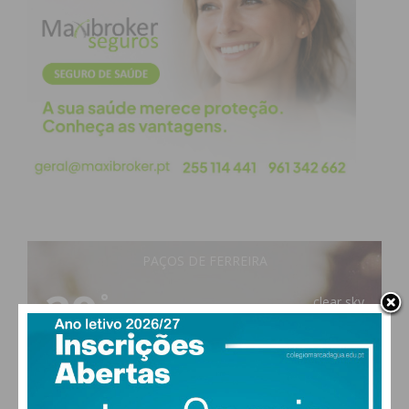
paisagens naturais, vinhos e gastronomia.
Subscreva a newsletter do
Imediato
Assine nossa newsletter por e-mail e
obtenha de forma regular a informação
atualizada.
PAÇOS DE FERREIRA
29
°
clear sky
49% humidade
Eu li e concordo com os
termos e
vento: 5m/s O
MAX 29 • MIN 29
condições