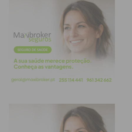
parcerias, tanto com profissionais do setor como
com os milhares de visitantes que anualmente
marcam presença neste evento à procura de
sugestões para as suas viagens e momentos de
lazer.
Este ano, a BTL adota uma nova identidade: Better
Tourism Lisbon. A mudança de nome reflete a
evolução do evento, que ambiciona consolidar-se
como um dos principais pontos de encontro do
setor turístico.
Com esta presença, a região do Douro, Tâmega e
Sousa pretende continuar a afirmar-se como um
destino turístico diversificado e sustentável,
destacando-se pelo seu património cultural,