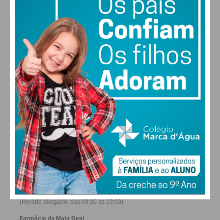
28
26
29
30
°
°
°
°
SÁB
DOM
SEG
TER
ALTERAR
FARMACIAS DE SERVIÇO EM PAÇOS DE
FERREIRA