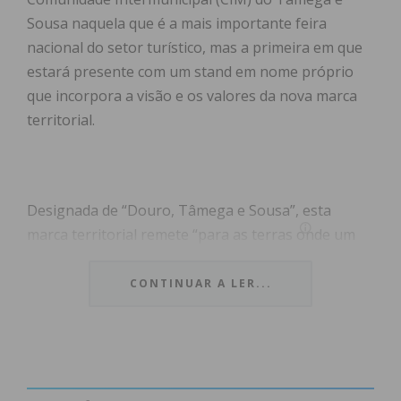
Sousa naquela que é a mais importante feira
nacional do setor turístico, mas a primeira em que
estará presente com um stand em nome próprio
que incorpora a visão e os valores da nova marca
territorial.
Designada de “Douro, Tâmega e Sousa”, esta
marca territorial remete “para as terras onde um
“principezinho”, de seu nome Afonso Henriques,
brincou e cresceu para sonhar um país. Afonso
CONTINUAR A LER...
incorporou-se príncipe da sua vontade, ergueu a
sua espada de sonhos e fundou um país a que
chamou Portugal. Egas Moniz, seu aio, deu-lhe uma
educação em que assentam as raízes dos nossos