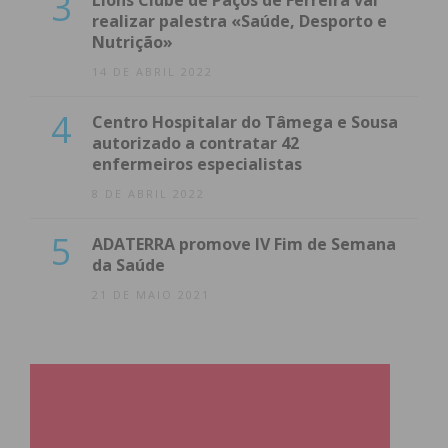
3
Lions Clube de Paços de Ferreira vai
realizar palestra «Saúde, Desporto e
Nutrição»
14 DE ABRIL 2022
4
Centro Hospitalar do Tâmega e Sousa
autorizado a contratar 42
enfermeiros especialistas
8 DE ABRIL 2022
5
ADATERRA promove IV Fim de Semana
da Saúde
21 DE MAIO 2021