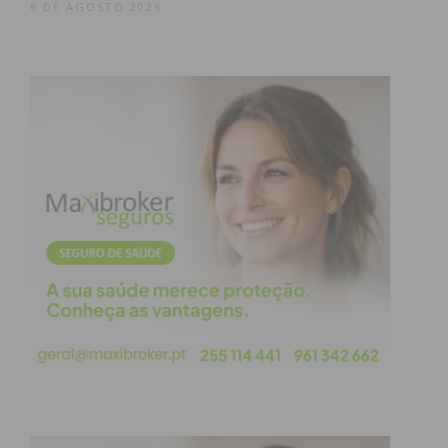
6 DE AGOSTO 2026
E é essa a história que estará também patente no
novo stand do Douro, Tâmega e Sousa, com uma
2
área de 135m
, localizado no Pavilhão 2 (stand
2C41) da Bolsa de Turismo de Lisboa, na FIL – Feira
Internacional de Lisboa.
Esta participação constituirá mais um marco para
promover de uma forma conjunta a oferta turística
do destino Douro, Tâmega e Sousa junto de
operadores e profissionais do setor, considerado
estratégico para o desenvolvimento desta região,
mas também dos milhares de turistas e visitantes
que anualmente passam pela feira à procura de
sugestões para as suas férias e momentos de lazer.