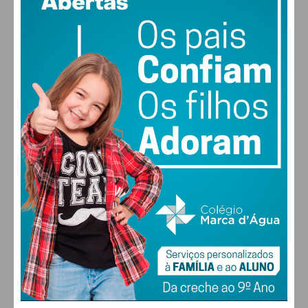
vento: 4m/s O
MAX 30 • MIN 28
30
27
28
29
°
°
°
°
SEX
SÁB
DOM
SEG
ALTERAR
FARMACIAS DE SERVIÇO EM PAÇOS DE
FERREIRA