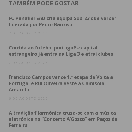
valores: a audácia, a coragem, a honradez e uma
TAMBÉM PODE GOSTAR
determinação inabalável. Foi nas terras do Douro,
Tâmega e Sousa que se inventou a marca de
FC Penafiel SAD cria equipa Sub-23 que vai ser
liderada por Pedro Barroso
Portugal”.
7 DE AGOSTO 2026
“Uma herança desde antes de 1128, ano da
Corrida ao futebol português: capital
fundação de Portugal, que perdura há quase 9
estrangeiro já entra na Liga 3 e atrai clubes
séculos em 11 territórios com uma alma comum.
7 DE AGOSTO 2026
Uma história que está inscrita na arquitetura dos
sentidos românicos, na frescura do Vinho Verde,
Francisco Campos vence 1.ª etapa da Volta a
nos acordes amarantinos da guitarra, nos
Portugal e Rui Oliveira veste a Camisola
segredos guardados pelo xisto, na poesia de
As
Amarela
Cidades e as Serras
, nas cerejas de Resende, no
6 DE AGOSTO 2026
saber e sabor do cabrito e do anho, na casa e
Capital do Móvel, em Paços de Ferreira, na dança
A tradição filarmónica cruza-se com a música
eletrónica no “Concerto A’Gosto” em Paços de
das tranças da cestaria e nos bordados das Terras
Ferreira
de Sousa, que cosem estas terras”.