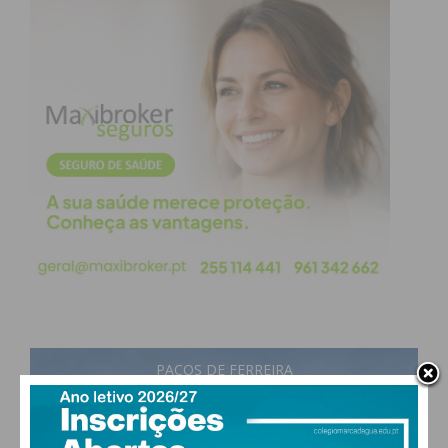
Subscreva a newsletter do
Imediato
Assine nossa newsletter por e-mail e
obtenha de forma regular a informação
atualizada.
Eu li e concordo com os
termos e
condições
PAÇOS DE FERREIRA
30
°
scattered clouds
39% humidade