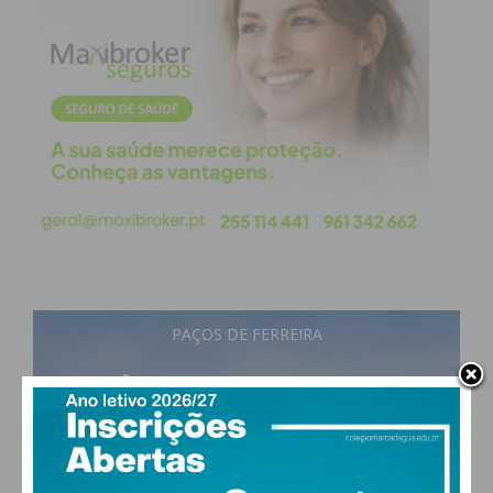
PAÇOS DE FERREIRA
27
°
few clouds
54% humidade
vento: 2m/s O
MAX 27 • MIN 26