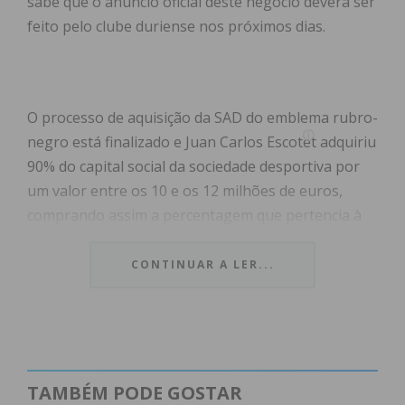
sabe que o anúncio oficial deste negócio deverá ser
feito pelo clube duriense nos próximos dias.
O processo de aquisição da SAD do emblema rubro-
negro está finalizado e Juan Carlos Escotet adquiriu
90% do capital social da sociedade desportiva por
um valor entre os 10 e os 12 milhões de euros,
comprando assim a percentagem que pertencia à
Gradual Score, de Domingos Garcia. O clube
mantém os restantes 10 por cento do capital social.
CONTINUAR A LER...
Ao que o Jornal IMEDIATO apurou, a direção do
clube e os representantes das claques rubro-
negras irão reunir esta segunda-feira para discutir
o assunto e o anúncio oficial do negócio deverá ser
TAMBÉM PODE GOSTAR