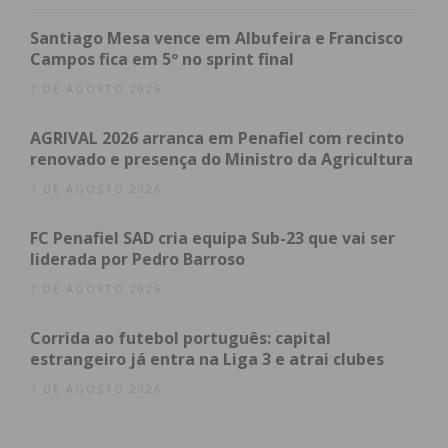
feito nos dias seguintes à reunião.
Santiago Mesa vence em Albufeira e Francisco
Juan Carlos Escotet, considerado pela revista
Campos fica em 5º no sprint final
Forbes como a sexta pessoa mais rica de Espanha,
7 DE AGOSTO 2026
tem uma fortuna avaliada em 4.1 mil milhões de
euros. É atualmente o presidente do banco
AGRIVAL 2026 arranca em Penafiel com recinto
renovado e presença do Ministro da Agricultura
ABANCA e também do conselho de administração
do Kopke Group, uma empresa ligada ao sector do
7 DE AGOSTO 2026
Vinho do Porto, que tem mais de 200 funcionários
FC Penafiel SAD cria equipa Sub-23 que vai ser
em Portugal e que, em 2024, 48 milhões de euros.
liderada por Pedro Barroso
7 DE AGOSTO 2026
Subscreva a newsletter do
Corrida ao futebol português: capital
estrangeiro já entra na Liga 3 e atrai clubes
Imediato
7 DE AGOSTO 2026
Assine nossa newsletter por e-mail e