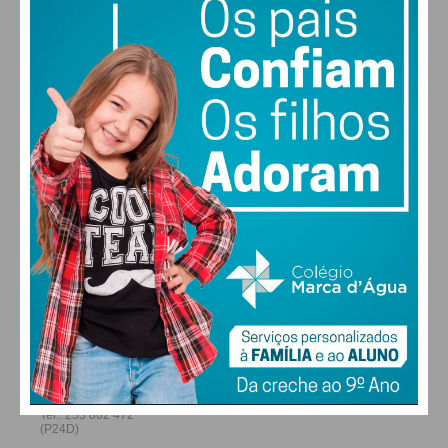
25
27
28
29
°
°
°
°
SEX
SÁB
DOM
SEG
ALTERAR
FARMACIAS DE SERVIÇO EM PAÇOS DE
FERREIRA