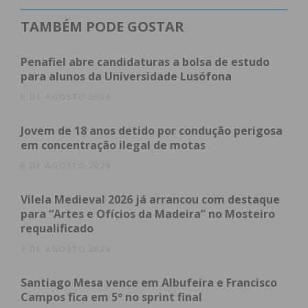
TAMBÉM PODE GOSTAR
Penafiel abre candidaturas a bolsa de estudo
para alunos da Universidade Lusófona
8 DE AGOSTO 2026
Jovem de 18 anos detido por condução perigosa
Subscreva a newsletter do
em concentração ilegal de motas
Imediato
8 DE AGOSTO 2026
Vilela Medieval 2026 já arrancou com destaque
Assine nossa newsletter por e-mail e
para “Artes e Ofícios da Madeira” no Mosteiro
obtenha de forma regular a informação
requalificado
atualizada.
7 DE AGOSTO 2026
Santiago Mesa vence em Albufeira e Francisco
Campos fica em 5º no sprint final