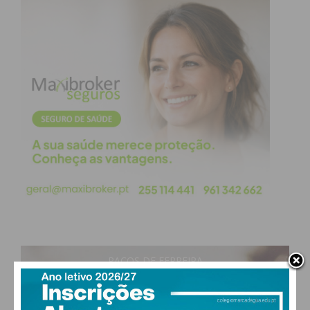
PAÇOS DE FERREIRA
29
°
clear sky
50% humidade