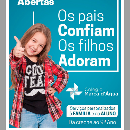
vento: 5m/s O
MAX 29 • MIN 29
29
26
29
30
°
°
°
°
SÁB
DOM
SEG
TER
ALTERAR
FARMACIAS DE SERVIÇO EM PAÇOS DE
FERREIRA