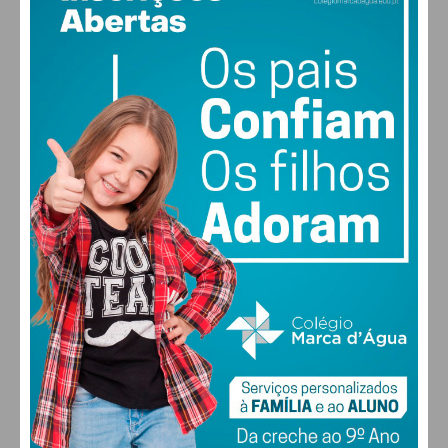
14
°
clear sky
89% humidade
vento: 1m/s ESE
MAX 14 • MIN 14
30
28
27
29
°
°
°
°
SEX
SÁB
DOM
SEG
ALTERAR
FARMACIAS DE SERVIÇO EM PAÇOS DE
FERREIRA