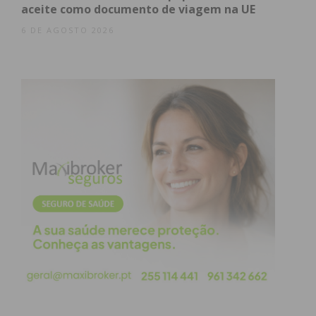
aceite como documento de viagem na UE
6 DE AGOSTO 2026
Subscreva a newsletter do
Imediato
Assine nossa newsletter por e-mail e
obtenha de forma regular a informação
atualizada.
Eu li e concordo com os
termos e
condições