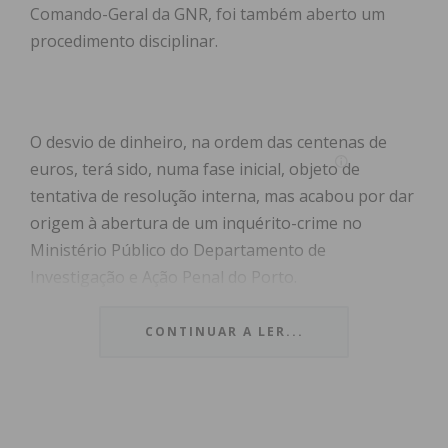
Comando-Geral da GNR, foi também aberto um
procedimento disciplinar.
O desvio de dinheiro, na ordem das centenas de
euros, terá sido, numa fase inicial, objeto de
tentativa de resolução interna, mas acabou por dar
origem à abertura de um inquérito-crime no
Ministério Público do Departamento de
Investigação e Ação Penal do Porto.
Apesar de não esclarecer quais os factos que se
CONTINUAR A LER...
encontram sob investigação e de não dar conta de
algum dos militares arguidos exerce funções de
comando, a GNR confirmou ter conhecimento do
referido inquérito.