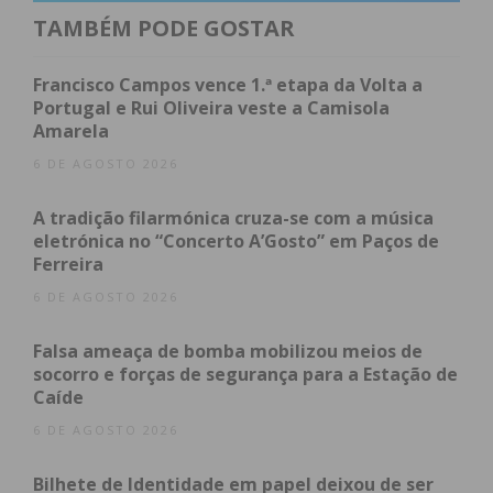
TAMBÉM PODE GOSTAR
O caso, tornado público por denúncia anónima
realizada ao JN, dava ainda nota de que, por
Francisco Campos vence 1.ª etapa da Volta a
retaliação contra quem teria denunciado o caso, o
Portugal e Rui Oliveira veste a Camisola
Amarela
denunciado teria promovido alterações nas escalas
de serviços, que tiveram impacto na atividade
6 DE AGOSTO 2026
operacional. O Comando-Geral esclarece que as
A tradição filarmónica cruza-se com a música
escalas “foram ajustadas no início do ano, no
eletrónica no “Concerto A’Gosto” em Paços de
quadro da gestão do efetivo e da adequada
Ferreira
afetação dos recursos disponíveis ao serviço
6 DE AGOSTO 2026
operacional”, e que, “apesar de ausências
temporárias de alguns militares, por motivos de
Falsa ameaça de bomba mobilizou meios de
baixa médica ou de apoio à família, o serviço à
socorro e forças de segurança para a Estação de
Caíde
população foi assegurado”.
6 DE AGOSTO 2026
Bilhete de Identidade em papel deixou de ser