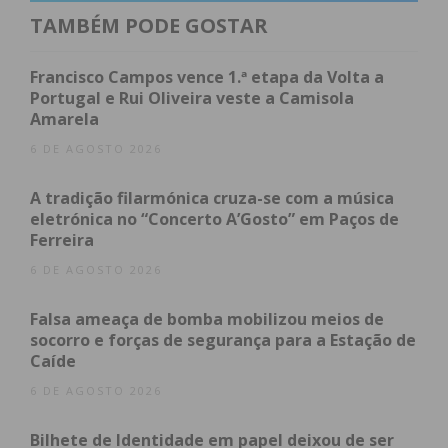
Vaga de assaltos travada em
TAMBÉM PODE GOSTAR
dois dias
Francisco Campos vence 1.ª etapa da Volta a
Portugal e Rui Oliveira veste a Camisola
A investigação que levou à captura dos suspeitos,
Amarela
com 33 e 37 anos, teve início no passado dia 16 de
6 DE AGOSTO 2026
maio, na sequência de uma denúncia por roubo
num posto de combustível. Em apenas dois dias, os
A tradição filarmónica cruza-se com a música
eletrónica no “Concerto A’Gosto” em Paços de
militares da GNR desencadearam uma operação
Ferreira
célere que permitiu recolher indícios e culminou no
6 DE AGOSTO 2026
cumprimento de dois mandados de detenção fora
de flagrante delito.
Falsa ameaça de bomba mobilizou meios de
socorro e forças de segurança para a Estação de
Os crimes concentraram-se na região do Grande
Caíde
Porto, afetando os concelhos de Paços de Ferreira,
6 DE AGOSTO 2026
Valongo, Gondomar e Maia.
Bilhete de Identidade em papel deixou de ser