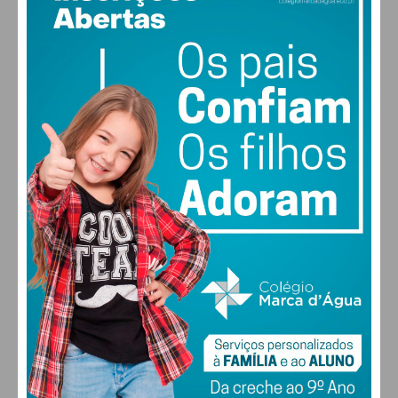
26
°
clear sky
59% humidade
vento: 1m/s O
MAX 26 • MIN 26
30
28
28
29
°
°
°
°
SEX
SÁB
DOM
SEG
ALTERAR
FARMACIAS DE SERVIÇO EM PAÇOS DE
FERREIRA