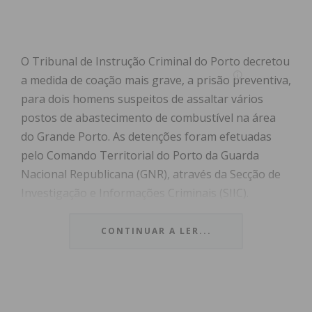
O Tribunal de Instrução Criminal do Porto decretou
a medida de coação mais grave, a prisão preventiva,
para dois homens suspeitos de assaltar vários
postos de abastecimento de combustível na área
do Grande Porto. As detenções foram efetuadas
pelo Comando Territorial do Porto da Guarda
Nacional Republicana (GNR), através da Secção de
Investigação e Informações Criminais (SIIC).
CONTINUAR A LER...
Índice
Vaga de assaltos travada em dois dias
Histórico criminal e reincidência
Subscreva a newsletter do Imediato