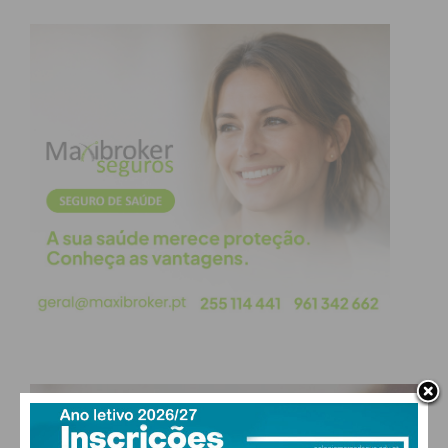
Subscreva a newsletter do
Imediato
Assine nossa newsletter por e-mail e
obtenha de forma regular a informação
atualizada.
Eu li e concordo com os
termos e
condições
PAÇOS DE FERREIRA