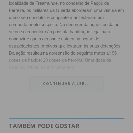
localidade de Freamunde, no concelho de Paços de
Ferreira, os militares da Guarda abordaram uma viatura em
que o seu condutor e ocupante manifestaram um
comportamento suspeito. No decorrer da ação constatou-
se que o condutor não possuía habilitação legal para
conduzir e que o ocupante estava na posse de
estupefacientes, motivos que levaram às suas detenções.
Da ação resultou na apreensão do seguinte material:
96
doses de haxixe;
29 doses de heroína;
Uma dose de
canábis;
840 euros em numerário”.
Os detidos foram constituídos arguidos e os factos foram
CONTINUAR A LER...
comunicados ao Tribunal Judicial de Paços de Ferreira.
TAMBÉM PODE GOSTAR