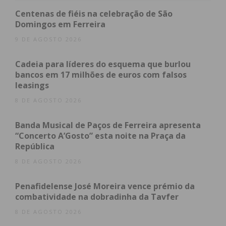
Centenas de fiéis na celebração de São
Domingos em Ferreira
9 DE AGOSTO 2026
Cadeia para líderes do esquema que burlou
bancos em 17 milhões de euros com falsos
leasings
8 DE AGOSTO 2026
Subscreva a newsletter do
Imediato
Banda Musical de Paços de Ferreira apresenta
“Concerto A’Gosto” esta noite na Praça da
República
Assine nossa newsletter por e-mail e
8 DE AGOSTO 2026
obtenha de forma regular a informação
atualizada.
Penafidelense José Moreira vence prémio da
combatividade na dobradinha da Tavfer
8 DE AGOSTO 2026