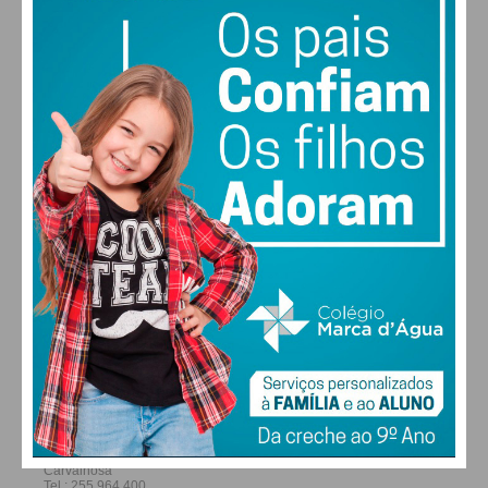
27
30
30
31
°
°
°
°
DOM
SEG
TER
QUA
ALTERAR
FARMACIAS DE SERVIÇO EM PAÇOS DE
FERREIRA