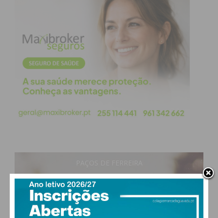
PAÇOS DE FERREIRA
28
°
clear sky
51% humidade
vento: 5m/s ONO
MAX 28 • MIN 27