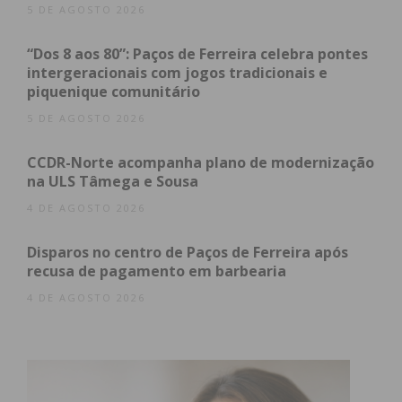
5 DE AGOSTO 2026
Assine nossa newsletter por e-mail e
“Dos 8 aos 80”: Paços de Ferreira celebra pontes
obtenha de forma regular a informação
intergeracionais com jogos tradicionais e
atualizada.
piquenique comunitário
5 DE AGOSTO 2026
CCDR-Norte acompanha plano de modernização
na ULS Tâmega e Sousa
Eu li e concordo com os
termos e
4 DE AGOSTO 2026
condições
Disparos no centro de Paços de Ferreira após
recusa de pagamento em barbearia
4 DE AGOSTO 2026