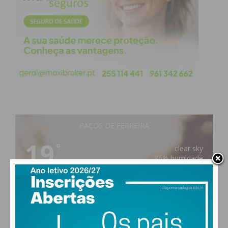
PAÇOS DE FERREIRA
19
°
clear sky
86% humidade
vento: 1m/s E
MAX 19 • MIN 19
30
30
29
28
°
°
°
°