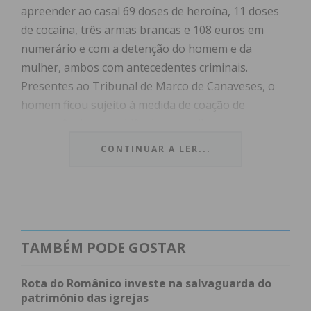
apreender ao casal 69 doses de heroína, 11 doses
de cocaína, três armas brancas e 108 euros em
numerário e com a detenção do homem e da
mulher, ambos com antecedentes criminais.
Presentes ao Tribunal de Marco de Canaveses, o
homem ficou sujeito à medida de coação de
permanência na residência e a mulher com
apresentações bissemanais no posto territorial da
CONTINUAR A LER...
sua área de residência.
TAMBÉM PODE GOSTAR
Subscreva a newsletter do
Rota do Românico investe na salvaguarda do
Imediato
património das igrejas