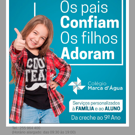
28
27
28
30
°
°
°
°
SÁB
DOM
SEG
TER
ALTERAR
FARMACIAS DE SERVIÇO EM PAÇOS DE
FERREIRA