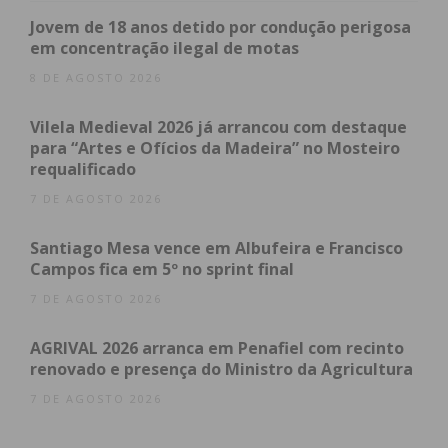
No seguimento da ação policial, os suspeitos foram
Jovem de 18 anos detido por condução perigosa
detidos e constituídos arguidos e os factos remetidos
em concentração ilegal de motas
ao Tribunal Judicial de Penafiel.
8 DE AGOSTO 2026
Vilela Medieval 2026 já arrancou com destaque
para “Artes e Ofícios da Madeira” no Mosteiro
Subscreva a newsletter do
requalificado
Imediato
7 DE AGOSTO 2026
Assine nossa newsletter por e-mail e
Santiago Mesa vence em Albufeira e Francisco
Campos fica em 5º no sprint final
obtenha de forma regular a informação
atualizada.
7 DE AGOSTO 2026
AGRIVAL 2026 arranca em Penafiel com recinto
renovado e presença do Ministro da Agricultura
7 DE AGOSTO 2026
Eu li e concordo com os
termos e