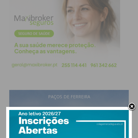
PAÇOS DE FERREIRA
27
°
few clouds
57% humidade
vento: 2m/s OSO
MAX 27 • MIN 27