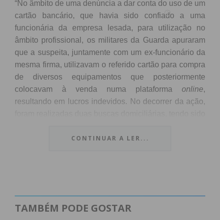
“No âmbito de uma denúncia a dar conta do uso de um
cartão bancário, que havia sido confiado a uma
funcionária da empresa lesada, para utilização no
âmbito profissional, os militares da Guarda apuraram
que a suspeita, juntamente com um ex-funcionário da
mesma firma, utilizavam o referido cartão para compra
de diversos equipamentos que posteriormente
colocavam à venda numa plataforma
online
,
resultando em lucros indevidos. No decorrer da ação,
foram realizadas duas buscas domiciliárias, tendo sido
possível apreender diverso material, destacando-se:
CONTINUAR A LER...
Três computadores; Dois monitores; Um drone; Dois
telemóveis; Duas cadeiras de escritório; Duas escovas
de dentes elétricas; Um suporte de computador
portátil; Um power bank; Um micro-ondas; Cinco
suportes de lâmpadas; Cinco lâmpadas”.
TAMBÉM PODE GOSTAR