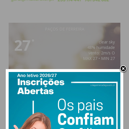
PAÇOS DE FERREIRA
27
°
clear sky
48% humidade
vento: 2m/s O
MAX 27 • MIN 27
30
28
28
29
°
°
°
°
SEX
SÁB
DOM
SEG
ALTERAR