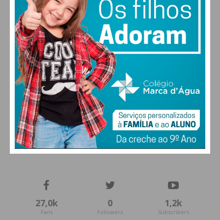
FARMACIAS DE SERVIÇO EM PAÇOS DE
FERREIRA
27,0k
0
1,2k
Fans
Followers
Subscribers