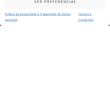
VER PREFERÊNCIAS
Política de privacidade e Tratamento de dados
Termos e
pessoais
Condições
MAIS PARA SI
FACEBOOK
TWITTER
YOUTUBE
INSTAGRAM
READERS
SERVIÇOS