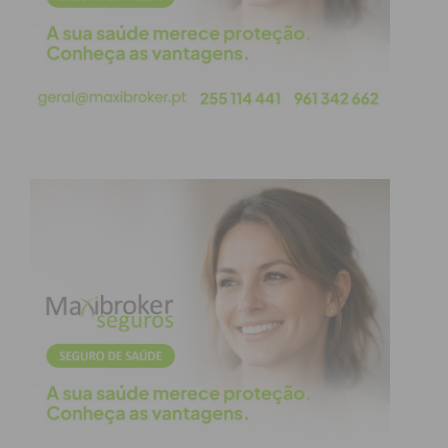
monumento oferece a acústica e o ambiente ideais
para o repertório de canto lírico e guitarra clássica
que define este projeto.
Além disso, a edição deste ano ganha um relevo
especial ao integrar as comemorações do
Dia
Internacional dos Monumentos e Sítios
,
reforçando a missão de sensibilizar o público para
a preservação e valorização do património
nacional.
Agenda Completa: Abril no
Românico
A entrada para todos os concertos é
gratuita
,
embora limitada à lotação de cada espaço. Confira