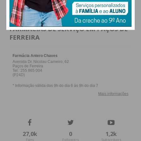
Artistas:
Inês Pinto (Canto lírico) e Márcio
Silva (Guitarra clássica).
Entrada:
Livre (sujeita à lotação).
FARMACIAS DE SERVIÇO EM PAÇOS DE
Organização:
Rota do Românico e Pátio
FERREIRA
Bravo.
Subscreva a newsletter do
Imediato
Assine nossa newsletter por e-mail e
obtenha de forma regular a informação
atualizada.
27,0k
0
1,2k
Fans
Followers
Subscribers