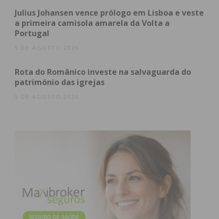
experiência cultural
Julius Johansen vence prólogo em Lisboa e veste
a primeira camisola amarela da Volta a
multidisciplinar, aliando a
Portugal
música, a arquitetura e a
5 DE AGOSTO 2026
história”, refere a
Rota do Românico investe na salvaguarda do
património das igrejas
organização.
5 DE AGOSTO 2026
Destaque: O Mosteiro de
Ferreira
A escolha do Mosteiro de Ferreira para a abertura
deste ciclo não é casual. Reconhecido pela
excelência da sua arquitetura românica e pelo seu
valor histórico na região de Paços de Ferreira, o