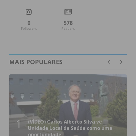
Eu li e concordo com os
termos e
condições
0
578
Followers
Readers
MAIS POPULARES
1
(VÍDEO) Carlos Alberto Silva vê
Unidade Local de Saúde como uma
oportunidade