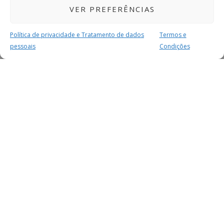
VER PREFERÊNCIAS
Política de privacidade e Tratamento de dados
Termos e
pessoais
Condições
MAIS PARA SI
FACEBOOK
TWITTER
YOUTUBE
INSTAGRAM
READERS
SERVIÇOS