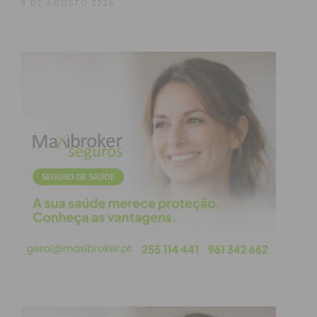
9 DE AGOSTO 2026
animar as pessoas, para me divertir e para divertir
todos aqueles que vão estar a assistir”, concluiu.
Pelo palco do Capital do Móvel Summer Fest,
iniciativa organizada pela Câmara Municipal de
Paços de Ferreira, que decorre no Parque Urbano
de Paços de Ferreira, vão passar esta noite, dia 5 de
setembro, Rodrigo Campos (21h00 – 23h00), Richie
Campbell (23h00 – 00h15), Zara G (01h30 – 02h45) e
Khard (03h00 – 04h00).
Amanhã, dia 6, a noite conta com as atuações de
Ruben M (21h00 – 22h00), Karetus (22h30 – 23h45),
Mizzi Miles (23h45 – 01h00), Lon3r Johny (01h00 –
02h15), Moura (02h15 – 03h00) e Rui M e Miguel
Estrela (03h00 – 04h00).