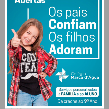
vento: 1m/s E
MAX 17 • MIN 17
29
31
32
31
°
°
°
°
SEG
TER
QUA
QUI
ALTERAR
FARMACIAS DE SERVIÇO EM PAÇOS DE
FERREIRA