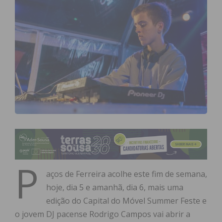
P
aços de Ferreira acolhe este fim de semana,
hoje, dia 5 e amanhã, dia 6, mais uma
edição do Capital do Móvel Summer Feste e
o jovem DJ pacense Rodrigo Campos vai abrir a