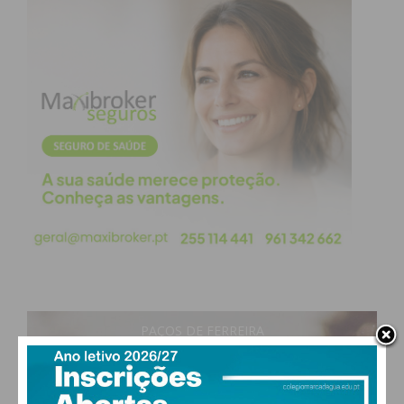
Subscreva a newsletter do
Imediato
Assine nossa newsletter por e-mail e
obtenha de forma regular a informação
atualizada.
Eu li e concordo com os
termos e
condições
PAÇOS DE FERREIRA
17
°
clear sky
89% humidade