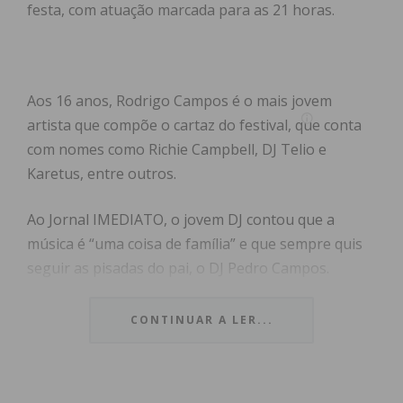
festa, com atuação marcada para as 21 horas.
Aos 16 anos, Rodrigo Campos é o mais jovem
artista que compõe o cartaz do festival, que conta
com nomes como Richie Campbell, DJ Telio e
Karetus, entre outros.
Ao Jornal IMEDIATO, o jovem DJ contou que a
música é “uma coisa de família” e que sempre quis
seguir as pisadas do pai, o DJ Pedro Campos.
“Depois os meus familiares também me
incentivaram e eu comecei a cultivar este gosto
CONTINUAR A LER...
mais a sério”.
A primeira experiência em palco foi num baile de