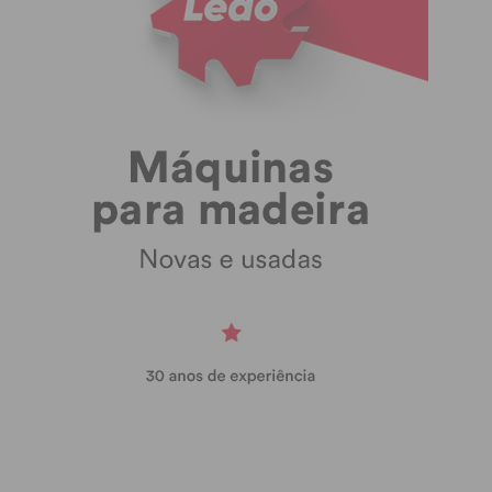
A.D.C.
AD Refojos
Frazão
3 – 0
ADR S.
C.D. Leões da
Pedro de Fins
Seroa
6 – 0
Codessos
C.C.R. Raimonda