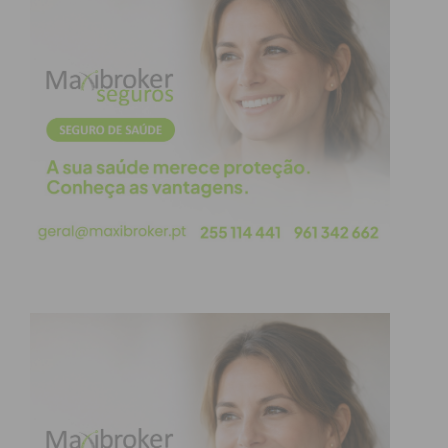
2 – 1
Subscreva a newsletter do Imediato
Divisão de Elite pró-nacional
Série 2 – Jornada 21
Casa
Resultado
Visitante
SC
Freamunde
4 – 1
Barrosas
Divisão de Honra Apuramento
de Campeão – Jornada 1