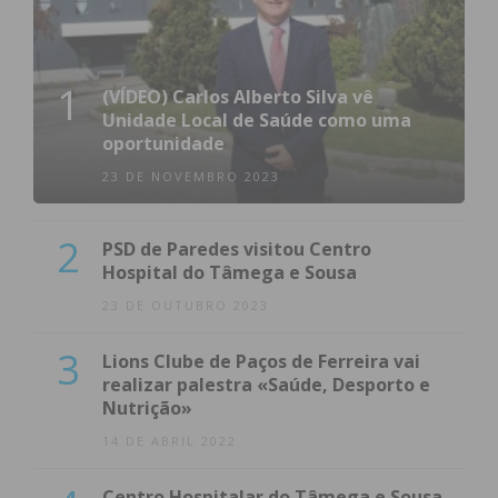
1 – 1
FC
1
(VÍDEO) Carlos Alberto Silva vê
Unidade Local de Saúde como uma
oportunidade
FC Boelhe
Nespereira
23 DE NOVEMBRO 2023
0 – 0
2
PSD de Paredes visitou Centro
Hospital do Tâmega e Sousa
S.
23 DE OUTUBRO 2023
Vicente Irivo
G.D.C. Ferreira
3
Lions Clube de Paços de Ferreira vai
realizar palestra «Saúde, Desporto e
Nutrição»
14 DE ABRIL 2022
2ª Divisão Série 2 – Jornada 20
Centro Hospitalar do Tâmega e Sousa