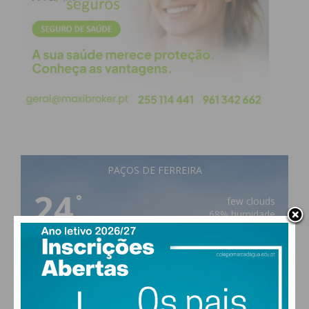
Casa
Resultado
Visitante
0 – 2
Crestuma
Citânia de
Sanfins
PAÇOS DE FERREIRA
3 – 4
Águias de Eiriz
24
°
few clouds
68% humidade
vento: 0m/s SSE
MAX 24 • MIN 24
Leça do Balio
28
27
28
30
°
°
°
°
Divisão de Honra Manutenção