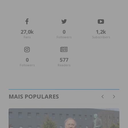
3 – 3
SC Rio de Moinhos
27,0k
0
1,2k
Fans
Followers
Subscribers
CD Aves 1930
1.ª Divisão Série 2 – Jornada 19
0
577
Followers
Readers
Casa
Resultado
Visitante
0 – 0
F.C. Termas de
São Vicente
MAIS POPULARES
Lomba SC
Amarante