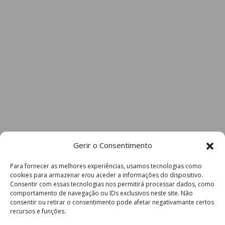
ADI
CD
A.D. Campo Lírio
Sobrado B
2 Divisão Série 3 – Jornada 20
Casa
Resultado
Visitante
Gerir o Consentimento
1 – 2
Para fornecer as melhores experiências, usamos tecnologias como
A.C.
cookies para armazenar e/ou aceder a informações do dispositivo.
Consentir com essas tecnologias nos permitirá processar dados, como
comportamento de navegação ou IDs exclusivos neste site. Não
consentir ou retirar o consentimento pode afetar negativamante certos
ADC Lodares
Croca
recursos e funções.