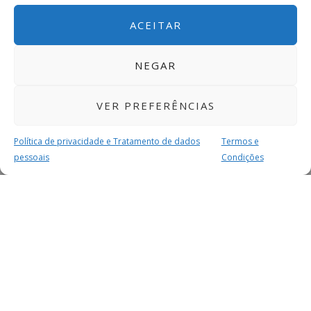
0 – 2
ACEITAR
NEGAR
Os Pienses
GRD Rans
VER PREFERÊNCIAS
1 – 3
ASS
Política de privacidade e Tratamento de dados
Termos e
pessoais
Condições
F.C. Paço de
MAIS PARA SI
Sousa
Nevogilde
1 – 2
FACEBOOK
TWITTER
YOUTUBE