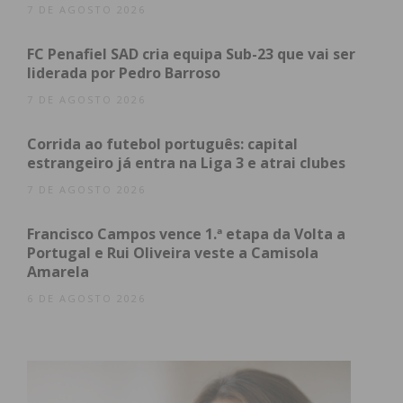
0 – 0
7 DE AGOSTO 2026
1 – 1
0 – 0
FC Penafiel SAD cria equipa Sub-23 que vai ser
2ª Divisão Série 2 – Jornada 20
liderada por Pedro Barroso
Casa
7 DE AGOSTO 2026
Resultado
Visitante
Corrida ao futebol português: capital
0 – 0
estrangeiro já entra na Liga 3 e atrai clubes
1 – 1
2 – 1
7 DE AGOSTO 2026
3 – 0
6 – 0
Francisco Campos vence 1.ª etapa da Volta a
ADI
Portugal e Rui Oliveira veste a Camisola
2 Divisão Série 3 – Jornada 20
Amarela
Casa
Resultado
6 DE AGOSTO 2026
Visitante
1 – 2
0 – 2
1 – 3
1 – 2