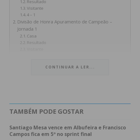
Resultado
Visitante
4 – 1
Divisão de Honra Apuramento de Campeão –
Jornada 1
Casa
Resultado
Visitante
0 – 2
3 – 4
CONTINUAR A LER...
Divisão de Honra Manutenção série 4 – Jornada 1
Casa
Resultado
Visitante
3 – 0
2 – 1
3 – 3
TAMBÉM PODE GOSTAR
1.ª Divisão Série 2 – Jornada 19
Casa
Santiago Mesa vence em Albufeira e Francisco
Resultado
Campos fica em 5º no sprint final
Visitante