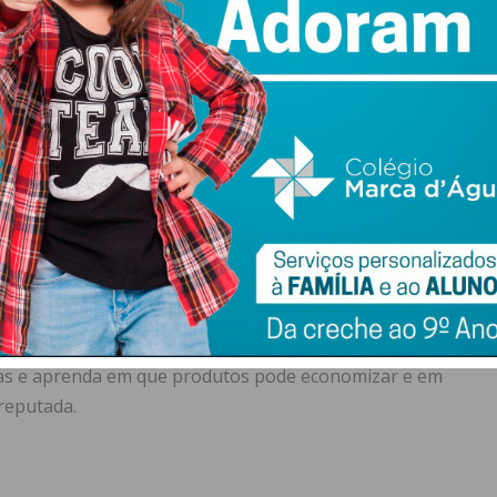
é um conselho antigo, mas permanece muito verdadeiro.
e – basta ligá-lo quando estiver com frio. E, lembre-se
ntar o aquecimento!
 marca branca
baratas que as marcas ‘consagradas’. Além disso, muitos
 grau de qualidade elevado e o sabor é
muito idêntico
.
rodutos de marca não sejam tão saborosos ou não tão do
cas e aprenda em que produtos pode economizar e em
 reputada.