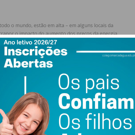
todo o mundo, estão em alta – em alguns locais da
rapor o impacto do aumento dos preços da energia,
bito doméstico para reduzir a sua pegada energética.
ão dispositivos como o carregador do telefone, a TV ou
s, mas ainda consomem energia. Na verdade, alguns
nta de eletricidade pode ter origem neste tipo de
esnecessário, desligue os dispositivos da tomada.
a casa é o adequado:
não há a necessidade de gastar
a, mas analise as suas janelas e portas e certifique-se
ntes de ar.