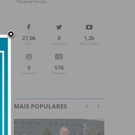
27,0k
0
1,2k
Fans
Followers
Subscribers
0
576
Followers
Readers
MAIS POPULARES