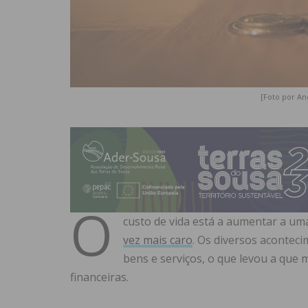
[Foto por An
O
custo de vida está a aumentar a um
vez mais caro
. Os diversos acontec
bens e serviços, o que levou a que 
financeiras.