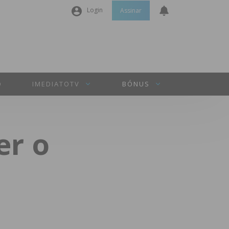
Login
Assinar
Nome de utilizador ou email
*
Senha
*
O
IMEDIATOTV
BÓNUS
Manter sessão
er o
INICIAR SESSÃO
Perdeu a sua senha?