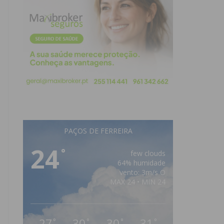
PAÇOS DE FERREIRA
24
°
few clouds
64% humidade
vento: 3m/s O
MAX 24 • MIN 24
27
30
30
31
°
°
°
°