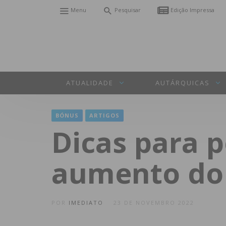
Menu
Pesquisar
Edição Impressa
ATUALIDADE
AUTÁRQUICAS
BÓNUS
ARTIGOS
Dicas para 
aumento do 
POR
IMEDIATO
23 DE NOVEMBRO 2022