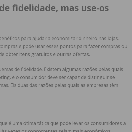
e fidelidade, mas use-os
enéficos para ajudar a economizar dinheiro nas lojas.
compras e pode usar esses pontos para fazer compras ou
e obter itens gratuitos e outras ofertas.
emas de fidelidade. Existem algumas razões pelas quais
ing, e o consumidor deve ser capaz de distinguir se
as. Eis duas das razões pelas quais as empresas têm
que é uma ótima tática que pode levar os consumidores a
às vezes os concorrentes sejam mais económicos;