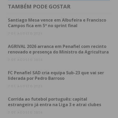
TAMBÉM PODE GOSTAR
Subscreva a newsletter do
Santiago Mesa vence em Albufeira e Francisco
Imediato
Campos fica em 5º no sprint final
7 DE AGOSTO 2026
Assine nossa newsletter por e-mail e
AGRIVAL 2026 arranca em Penafiel com recinto
obtenha de forma regular a informação
renovado e presença do Ministro da Agricultura
atualizada.
7 DE AGOSTO 2026
FC Penafiel SAD cria equipa Sub-23 que vai ser
liderada por Pedro Barroso
7 DE AGOSTO 2026
Eu li e concordo com os
termos e
condições
Corrida ao futebol português: capital
estrangeiro já entra na Liga 3 e atrai clubes
7 DE AGOSTO 2026