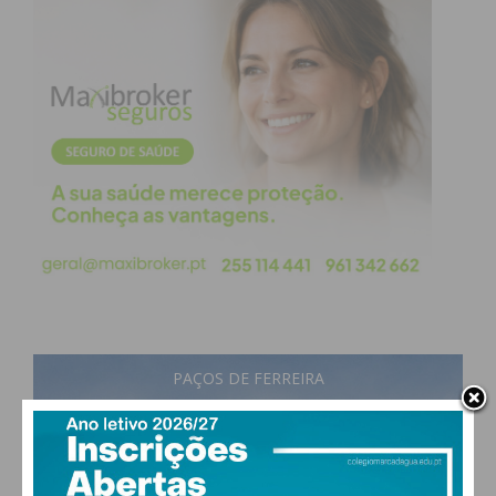
PAÇOS DE FERREIRA
27
°
few clouds
54% humidade
vento: 2m/s O
MAX 27 • MIN 26