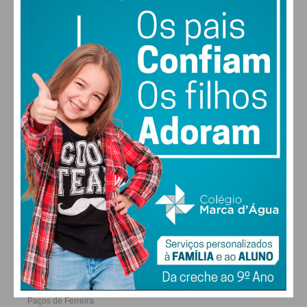
25
27
28
29
°
°
°
°
SEX
SÁB
DOM
SEG
ALTERAR
FARMACIAS DE SERVIÇO EM PAÇOS DE
FERREIRA