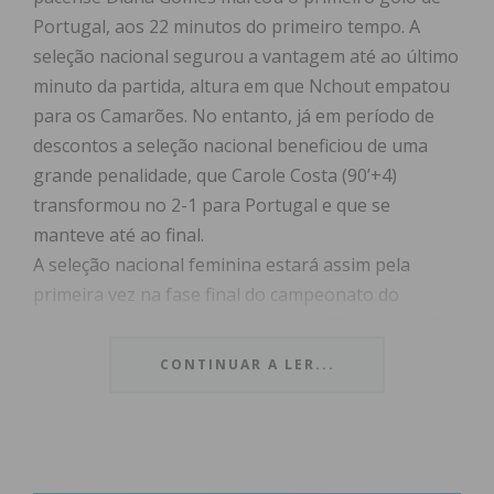
Portugal, aos 22 minutos do primeiro tempo. A
seleção nacional segurou a vantagem até ao último
minuto da partida, altura em que Nchout empatou
para os Camarões. No entanto, já em período de
descontos a seleção nacional beneficiou de uma
grande penalidade, que Carole Costa (90’+4)
transformou no 2-1 para Portugal e que se
manteve até ao final.
A seleção nacional feminina estará assim pela
primeira vez na fase final do campeonato do
mundo feminino, que decorrerá de 20 de julho a 20
de agosto próximos, na Austrália e Nova Zelândia.
CONTINUAR A LER...
Parabéns Diana Gomes e parabéns seleção!