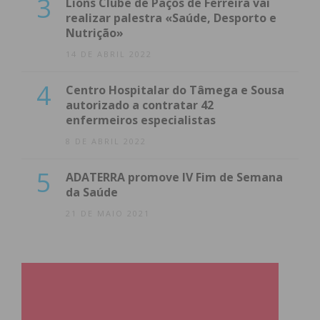
3
Lions Clube de Paços de Ferreira vai
realizar palestra «Saúde, Desporto e
Nutrição»
14 DE ABRIL 2022
4
Centro Hospitalar do Tâmega e Sousa
autorizado a contratar 42
enfermeiros especialistas
8 DE ABRIL 2022
5
ADATERRA promove IV Fim de Semana
da Saúde
21 DE MAIO 2021