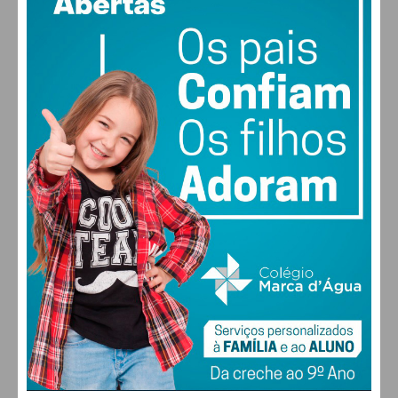
vento: 5m/s O
MAX 29 • MIN 29
28
26
29
30
°
°
°
°
SÁB
DOM
SEG
TER
ALTERAR
FARMACIAS DE SERVIÇO EM PAÇOS DE
FERREIRA