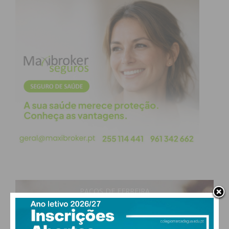
atualizada.
Eu li e concordo com os
termos e
condições
PAÇOS DE FERREIRA
29
°
clear sky
48% humidade