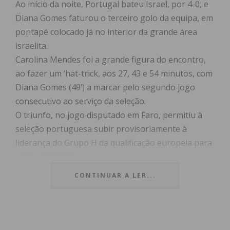
Ao início da noite, Portugal bateu Israel, por 4-0, e
Diana Gomes faturou o terceiro golo da equipa, em
pontapé colocado já no interior da grande área
israelita.
Carolina Mendes foi a grande figura do encontro,
ao fazer um ‘hat-trick, aos 27, 43 e 54 minutos, com
Diana Gomes (49’) a marcar pelo segundo jogo
consecutivo ao serviço da seleção.
O triunfo, no jogo disputado em Faro, permitiu à
seleção portuguesa subir provisoriamente à
liderança do Grupo H da qualificação europeia para
o Mundial’2023.
Com os três pontos somados, Portugal passa a
CONTINUAR A LER...
somar 13 pontos, mais um do que a Alemanha, que
tem menos um jogo, tal como a Sérvia, que é
terceira, com seis pontos, seguida da Turquia
(menos dois encontros), sendo que Bulgária e