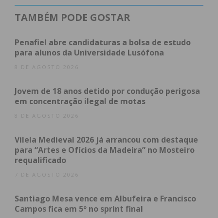
Israel ainda não pontuaram.
TAMBÉM PODE GOSTAR
O primeiro classificado de cada grupo qualifica-se
para a fase final e o segundo vai disputar os ‘play-
Penafiel abre candidaturas a bolsa de estudo
offs’.
para alunos da Universidade Lusófona
O próximo jogo de Portugal está agendado para
8 DE AGOSTO 2026
dia 31 deste mês, frente à Alemanha.
Jovem de 18 anos detido por condução perigosa
em concentração ilegal de motas
8 DE AGOSTO 2026
Vilela Medieval 2026 já arrancou com destaque
para “Artes e Ofícios da Madeira” no Mosteiro
requalificado
7 DE AGOSTO 2026
Santiago Mesa vence em Albufeira e Francisco
Campos fica em 5º no sprint final