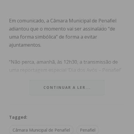
Em comunicado, a Câmara Municipal de Penafiel
adiantou que o momento vai ser assinalado “de
uma forma simbólica” de forma a evitar
ajuntamentos.
“Não perca, amanhã, às 12h30, a transmissão de
uma reportagem especial ‘Dia dos Avós – Penafiel’
no Facebook e YouTube do Município de Penafiel”,
apelou a autarquia penafidelense.
CONTINUAR A LER...
Segundo a mesma, a reportagem pode ser também
vista através da LocalVisão TV, nos canais: 199 na
Tagged:
NOS, 163 na MEO, 180 na Vodafone e 17 na NOWO
(Cabovisão).
Câmara Municipal de Penafiel
Penafiel