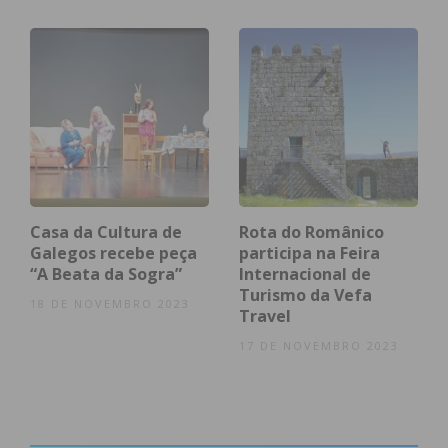
Dia dos Avós vai ser celebrado de forma diferente
em Penafiel 5
Subscreva a newsletter do
Imediato
Casa da Cultura de
Rota do Românico
Galegos recebe peça
participa na Feira
“A Beata da Sogra”
Internacional de
Assine nossa newsletter por e-mail e
Turismo da Vefa
18 DE NOVEMBRO 2023
obtenha de forma regular a informação
Travel
atualizada.
17 DE NOVEMBRO 2023