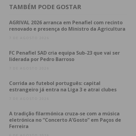
Eu li e concordo com os
termos e
TAMBÉM PODE GOSTAR
condições
AGRIVAL 2026 arranca em Penafiel com recinto
renovado e presença do Ministro da Agricultura
7 DE AGOSTO 2026
FC Penafiel SAD cria equipa Sub-23 que vai ser
liderada por Pedro Barroso
7 DE AGOSTO 2026
Corrida ao futebol português: capital
estrangeiro já entra na Liga 3 e atrai clubes
7 DE AGOSTO 2026
A tradição filarmónica cruza-se com a música
eletrónica no “Concerto A’Gosto” em Paços de
Ferreira
6 DE AGOSTO 2026