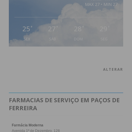
MAX 27 • MIN 27
25
27
28
29
°
°
°
°
SEX
SÁB
DOM
SEG
ALTERAR
FARMACIAS DE SERVIÇO EM PAÇOS DE
FERREIRA