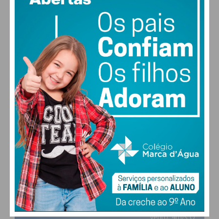
PAÇOS DE FERREIRA
27
°
scattered clouds
51% humidade
vento: 4m/s O