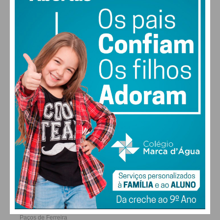
23
29
30
27
°
°
°
°
QUI
SEX
SÁB
DOM
ALTERAR
FARMACIAS DE SERVIÇO EM PAÇOS DE
FERREIRA