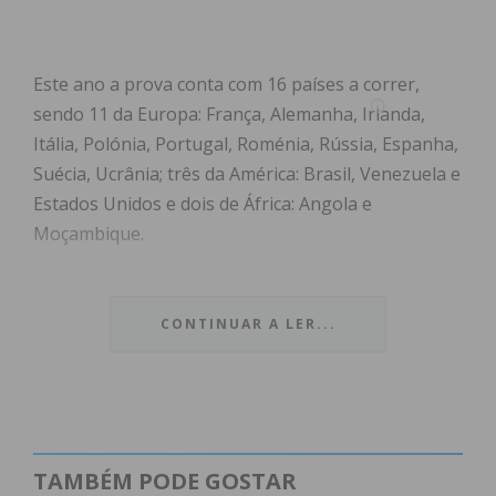
Este ano a prova conta com 16 países a correr,
sendo 11 da Europa: França, Alemanha, Irlanda,
Itália, Polónia, Portugal, Roménia, Rússia, Espanha,
Suécia, Ucrânia; três da América: Brasil, Venezuela e
Estados Unidos e dois de África: Angola e
Moçambique.
A Corrida do Carnaval é a grande oportunidade dos
atletas vestirem-se com o fato mais engraçado que
CONTINUAR A LER...
tiverem e competirem numa das mais tradicionais e
animadas festas da Vila de Lousada. Os
participantes terão a oportunidade de correr em
algumas das ruas principais da vila e sempre com o
apoio e incentivo dos populares.
TAMBÉM PODE GOSTAR