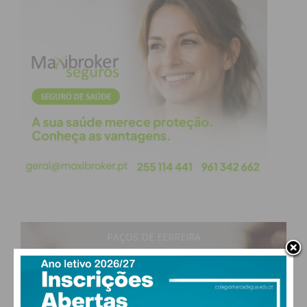
PAÇOS DE FERREIRA
23
°
clear sky
60% humidade
vento: 2m/s OSO
MAX 23 • MIN 23