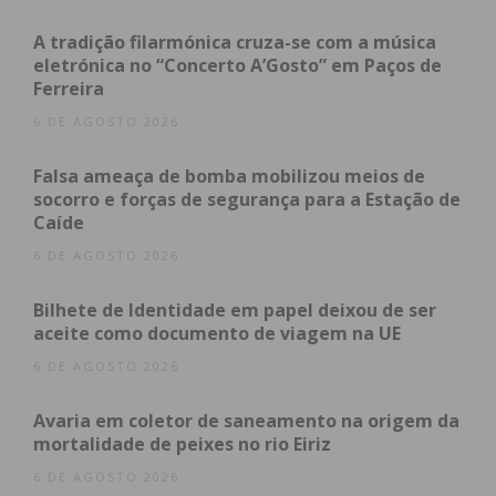
A tradição filarmónica cruza-se com a música
eletrónica no “Concerto A’Gosto” em Paços de
Subscreva a newsletter do
Ferreira
Imediato
6 DE AGOSTO 2026
Assine nossa newsletter por e-mail e
Falsa ameaça de bomba mobilizou meios de
socorro e forças de segurança para a Estação de
obtenha de forma regular a informação
Caíde
atualizada.
6 DE AGOSTO 2026
Bilhete de Identidade em papel deixou de ser
aceite como documento de viagem na UE
6 DE AGOSTO 2026
Eu li e concordo com os
termos e
condições
Avaria em coletor de saneamento na origem da
mortalidade de peixes no rio Eiriz
6 DE AGOSTO 2026