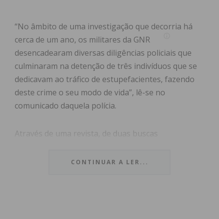
“No âmbito de uma investigação que decorria há
cerca de um ano, os militares da GNR
desencadearam diversas diligências policiais que
culminaram na detenção de três indivíduos que se
dedicavam ao tráfico de estupefacientes, fazendo
deste crime o seu modo de vida”, lê-se no
comunicado daquela polícia.
Através de uma revista, de duas buscas
domiciliárias e de uma em veículo, foram
apreendidas:
CONTINUAR A LER...
– 116 doses de heroína;
– 90 doses de cocaína;