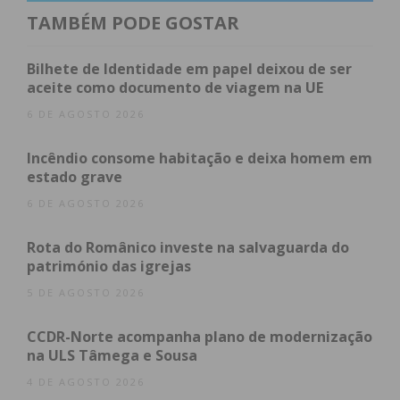
TAMBÉM PODE GOSTAR
– Duas doses de haxixe;
Bilhete de Identidade em papel deixou de ser
aceite como documento de viagem na UE
– Três veículos;
6 DE AGOSTO 2026
– Uma arma de fogo;
Incêndio consome habitação e deixa homem em
estado grave
– 19 munições;
6 DE AGOSTO 2026
Rota do Românico investe na salvaguarda do
– Dois telemóveis;
património das igrejas
5 DE AGOSTO 2026
– Várias facas de corte;
CCDR-Norte acompanha plano de modernização
– Material relacionado com o embalamento da
na ULS Tâmega e Sousa
droga.
4 DE AGOSTO 2026