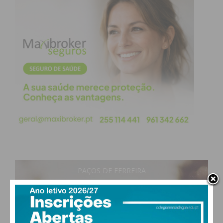
PAÇOS DE FERREIRA
28
°
clear sky
51% humidade
vento: 3m/s ONO
MAX 28 • MIN 28