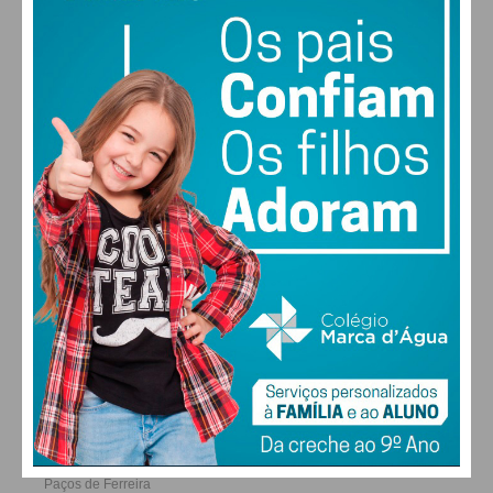
30
30
29
28
°
°
°
°
QUI
SEX
SÁB
DOM
ALTERAR
FARMACIAS DE SERVIÇO EM PAÇOS DE
FERREIRA