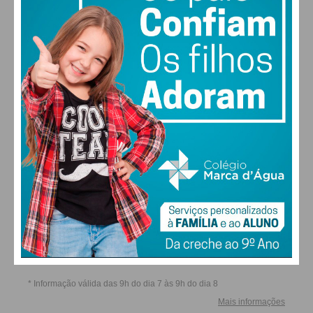
SÁB
DOM
SEG
TER
ALTERAR
FARMACIAS DE SERVIÇO EM PAÇOS DE
FERREIRA