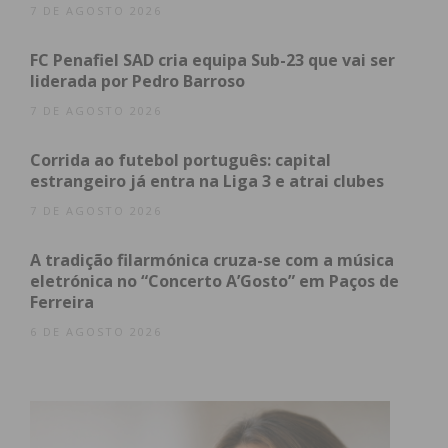
7 DE AGOSTO 2026
Assine nossa newsletter por e-mail e
FC Penafiel SAD cria equipa Sub-23 que vai ser
obtenha de forma regular a informação
liderada por Pedro Barroso
atualizada.
7 DE AGOSTO 2026
Corrida ao futebol português: capital
estrangeiro já entra na Liga 3 e atrai clubes
7 DE AGOSTO 2026
Eu li e concordo com os
termos e
condições
A tradição filarmónica cruza-se com a música
eletrónica no “Concerto A’Gosto” em Paços de
Ferreira
6 DE AGOSTO 2026