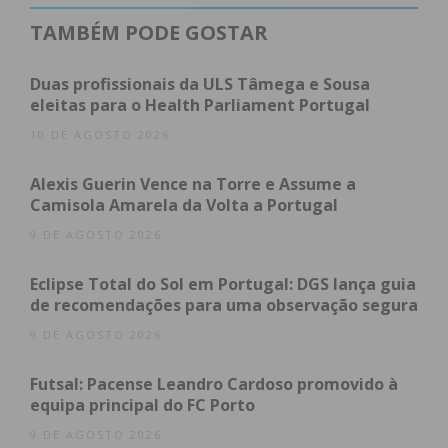
“Dada a brutalidade empregue pelo arguido”, uma
TAMBÉM PODE GOSTAR
das vítimas, Paulo Ferreira, de 57 anos, foi de
imediato internada em unidade hospitalar “com
Duas profissionais da ULS Tâmega e Sousa
graves lesões neurológicas, situação clínica que
eleitas para o Health Parliament Portugal
ainda se mantém. Já no dia seguinte, Nuno Sousa,
10 DE AGOSTO 2026
de 48 anos, foi encontrado inconsciente em casa.
Foi levado para o Hospital Padre Américo, mas
Alexis Guerin Vence na Torre e Assume a
Camisola Amarela da Volta a Portugal
acabo por falecer, “devido a grave lesão
cranioencefálica”, refere a PJ.
9 DE AGOSTO 2026
Eclipse Total do Sol em Portugal: DGS lança guia
O detido – que é suspeito da prática de dois crimes
de recomendações para uma observação segura
de homicídio, um dos quais na forma tentada – vai
9 DE AGOSTO 2026
ser presente à autoridade judiciária competente
para primeiro interrogatório judicial e aplicação das
Futsal: Pacense Leandro Cardoso promovido à
medidas de coação tidas por adequadas.
equipa principal do FC Porto
9 DE AGOSTO 2026