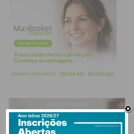
PAÇOS DE FERREIRA
30
°
clear sky
50% humidade
vento: 5m/s O