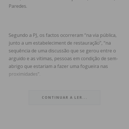
Paredes.
Segundo a PJ, os factos ocorreram “na via pública,
junto a um estabeleciment de restauração”, “na
sequência de uma discussão que se gerou entre o
arguido e as vítimas, pessoas em condição de sem-
abrigo que estariam a fazer uma fogueira nas
proximidades”.
“Desagradados com o reparo, as vítimas, uma das
quais munida de um ferro que veio a ser
CONTINUAR A LER...
apreendido, procuraram agredir o arguido, que em
reação, apoderou-se daquele objeto atingindo-as,
com violência, na zona da cabeça”.