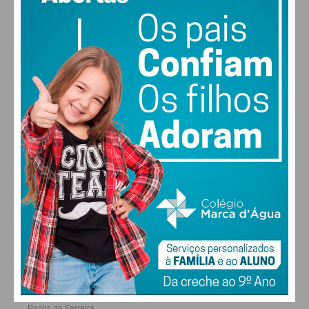
MAX 30 • MIN 28
30
31
31
32
°
°
°
°
SEG
TER
QUA
QUI
ALTERAR
FARMACIAS DE SERVIÇO EM PAÇOS DE
FERREIRA