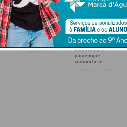
ence
Rota do Românico
“Dos 8 aos 80”: Paços
a e
investe na
de Ferreira celebra
salvaguarda do
pontes
 da
património das
intergeracionais
igrejas
com jogos
tradicionais e
5 DE AGOSTO 2026
piquenique
comunitário
5 DE AGOSTO 2026