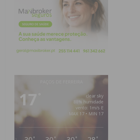
PAÇOS DE FERREIRA
17
°
clear sky
88% humidade
vento: 1m/s E
MAX 17 • MIN 17
30
30
30
28
°
°
°
°