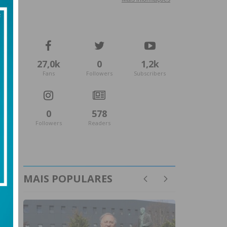
27,0k
0
1,2k
Fans
Followers
Subscribers
0
578
Followers
Readers
MAIS POPULARES