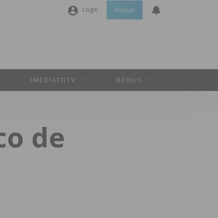
Login
Assinar
Nome de utilizador ou email
*
Senha
*
O
IMEDIATOTV
BÓNUS
Manter sessão
co de
INICIAR SESSÃO
Perdeu a sua senha?