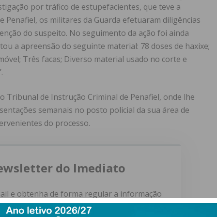
gação por tráfico de estupefacientes, que teve a
e Penafiel, os militares da Guarda efetuaram diligências
etenção do suspeito. No seguimento da ação foi ainda
ltou a apreensão do seguinte material: 78 doses de haxixe;
móvel; Três facas; Diverso material usado no corte e
.
no Tribunal de Instrução Criminal de Penafiel, onde lhe
sentações semanais no posto policial da sua área de
tervenientes do processo.
ewsletter do Imediato
ail e obtenha de forma regular a informação
atualizada.