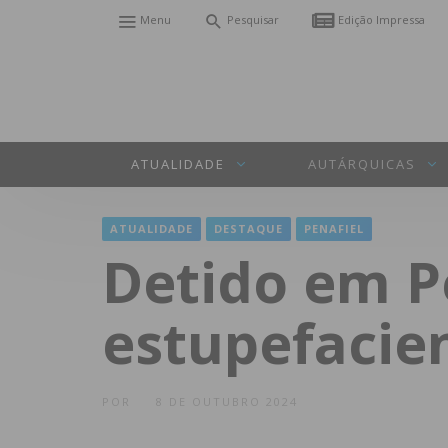
Menu
Pesquisar
Edição Impressa
ATUALIDADE
AUTÁRQUICAS
ATUALIDADE
DESTAQUE
PENAFIEL
Detido em Pe
estupefacie
POR
8 DE OUTUBRO 2024