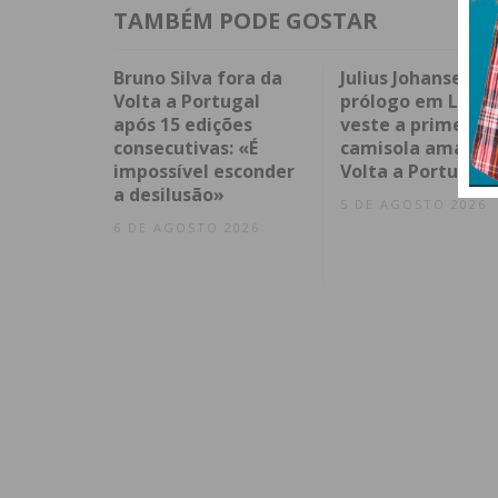
TAMBÉM PODE GOSTAR
Bruno Silva fora da
Julius Johansen v
Volta a Portugal
prólogo em Lisbo
após 15 edições
veste a primeira
consecutivas: «É
camisola amarela
impossível esconder
Volta a Portugal
a desilusão»
5 DE AGOSTO 2026
6 DE AGOSTO 2026