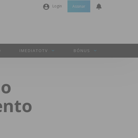
Login
Assinar
Nome de utilizador ou email
*
Senha
*
O
IMEDIATOTV
BÓNUS
Manter sessão
to
INICIAR SESSÃO
ento
Perdeu a sua senha?