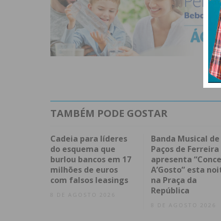
TAMBÉM PODE GOSTAR
Cadeia para líderes
Banda Musical de
do esquema que
Paços de Ferreira
burlou bancos em 17
apresenta “Conce
milhões de euros
A’Gosto” esta noi
com falsos leasings
na Praça da
República
8 DE AGOSTO 2026
8 DE AGOSTO 2026