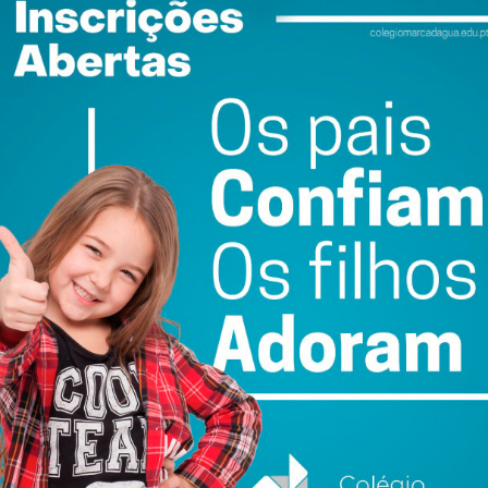
ewsletter do Imediato
ail e obtenha de forma regular a informação
atualizada.
do com os
termos e condições