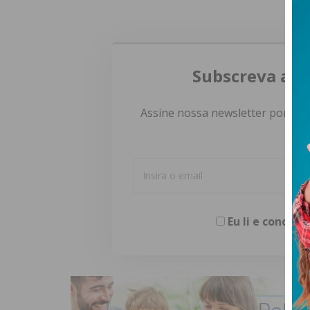
Subscreva a n
Assine nossa newsletter por e-m
Eu li e concor