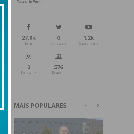
27,0k
0
1,2k
Fans
Followers
Subscribers
0
576
Followers
Readers
MAIS POPULARES