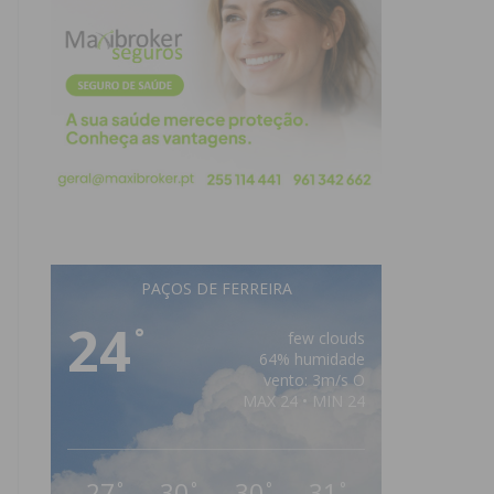
PAÇOS DE FERREIRA
24
°
few clouds
64% humidade
vento: 3m/s O
MAX 24 • MIN 24
27
30
30
31
°
°
°
°