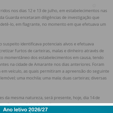
rridos nos dias 12 e 13 de julho, em estabelecimentos nas
s da Guarda encetaram diligências de investigação que
e detê-lo, em flagrante, no momento em que efetuava um
o suspeito identificava potenciais alvos e efetuava
retizar furtos de carteiras, malas e dinheiro através de
o momentâneo dos estabelecimentos em causa, tendo
antes na cidade de Amarante nos dias anteriores. Foram
a em veículo, as quais permitiram a apreensão do seguinte
lemóvel; uma mochila; uma mala; duas carteiras; diversas
es da mesma natureza, será presente, hoje, dia 14 de
plicação de medidas de coação.