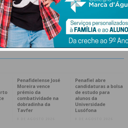
Penafidelense José
Penafiel abre
Moreira vence
candidaturas a bolsa
rto
prémio da
de estudo para
te
combatividade na
alunos da
dobradinha da
Universidade
Tavfer
Lusófona
8 DE AGOSTO 2026
8 DE AGOSTO 2026