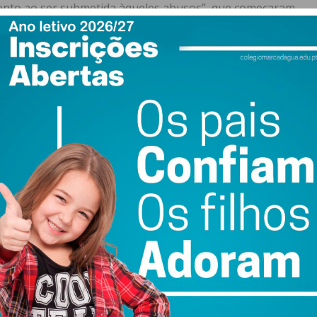
imento ao ser submetida àqueles abusos”, que começaram
ilhados com terceiros.
tório judicial para aplicação das medidas de coação tidas
e pornografia de menores.
ewsletter do Imediato
ail e obtenha de forma regular a informação
atualizada.
do com os
termos e condições