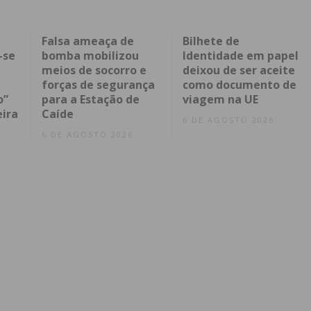
Falsa ameaça de
Bilhete de
-se
bomba mobilizou
Identidade em papel
meios de socorro e
deixou de ser aceite
forças de segurança
como documento de
o”
para a Estação de
viagem na UE
eira
Caíde
6 DE AGOSTO 2026
6 DE AGOSTO 2026