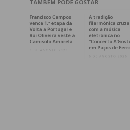
TAMBÉM PODE GOSTAR
Francisco Campos
A tradição
vence 1.ª etapa da
filarmónica cruza
Volta a Portugal e
com a música
Rui Oliveira veste a
eletrónica no
Camisola Amarela
“Concerto A’Gost
em Paços de Ferr
6 DE AGOSTO 2026
6 DE AGOSTO 2026