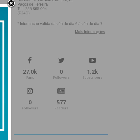
27,0k
0
1,2k
Fans
Followers
Subscribers
0
577
Followers
Readers