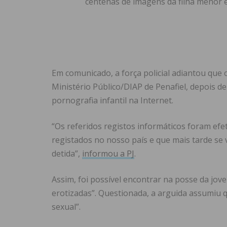
centenas de imagens da filha menor e
Em comunicado, a força policial adiantou que
Ministério Público/DIAP de Penafiel, depois de
pornografia infantil na Internet.
“Os referidos registos informáticos foram efe
registados no nosso país e que mais tarde se 
detida”,
informou a PJ
.
Assim, foi possível encontrar na posse da jov
erotizadas”. Questionada, a arguida assumiu 
sexual”.