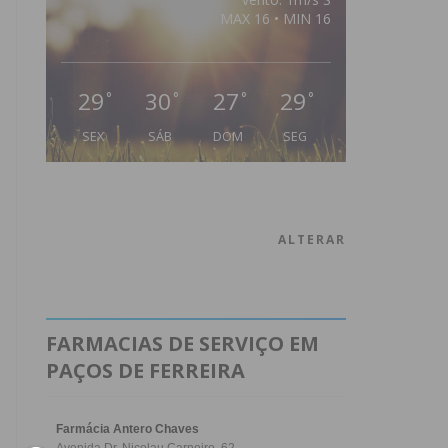
MAX 16 • MIN 16
29
30
27
29
°
°
°
°
SEX
SÁB
DOM
SEG
ALTERAR
FARMACIAS DE SERVIÇO EM
PAÇOS DE FERREIRA