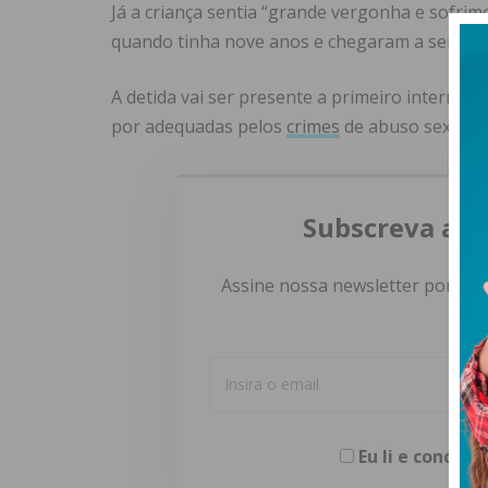
Já a criança sentia “grande vergonha e sofr
quando tinha nove anos e chegaram a ser part
A detida vai ser presente a primeiro interroga
por adequadas pelos
crimes
de abuso sexual 
Subscreva a n
Assine nossa newsletter por e-m
Eu li e concor