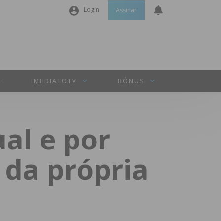
Login
Assinar
Nome de utilizador ou email
*
Senha
*
O
IMEDIATOTV
BÓNUS
Manter sessão
al e por
INICIAR SESSÃO
 da própria
Perdeu a sua senha?