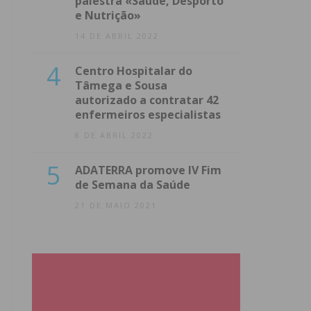
palestra «Saúde, Desporto
e Nutrição»
14 DE ABRIL 2022
4
Centro Hospitalar do
Tâmega e Sousa
autorizado a contratar 42
enfermeiros especialistas
8 DE ABRIL 2022
5
ADATERRA promove IV Fim
de Semana da Saúde
21 DE MAIO 2021