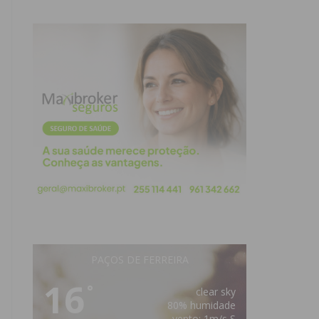
PAÇOS DE FERREIRA
16
°
clear sky
80% humidade
vento: 1m/s S