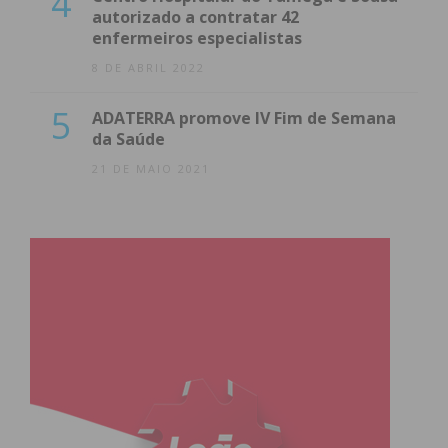
4
rapidamente raspando painéis.
autorizado a contratar 42
Loteria on-line: Escolha seus números e
enfermeiros especialistas
aguarde o sorteio.
8 DE ABRIL 2022
5
ADATERRA promove IV Fim de Semana
da Saúde
Jogos de habilidade e
21 DE MAIO 2021
estratégia
Para aqueles que preferem jogos que exigem
habilidade e estratégia, o 888 Starz oferece opções
como vídeo pôquer e blackjack. No vídeo pôquer, é
preciso formar a melhor mão de cinco cartas
possível e, no blackjack, a estratégia pode afetar
significativamente suas chances de ganhar.
Aprender técnicas e empregar estratégias pode