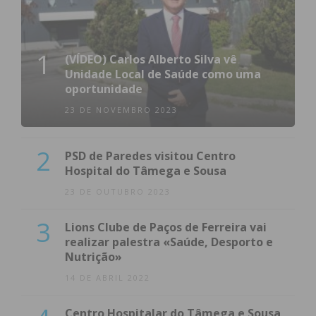
Loteria e jogos
1
instantâneos
(VÍDEO) Carlos Alberto Silva vê
Unidade Local de Saúde como uma
oportunidade
A plataforma também oferece jogos de loteria e
23 DE NOVEMBRO 2023
instantâneos, como raspadinhas. Esses jogos são
fáceis de jogar e oferecem a chance de ganhar
2
PSD de Paredes visitou Centro
prêmios instantâneos. Você pode escolher
Hospital do Tâmega e Sousa
números para a loteria ou raspar painéis para
23 DE OUTUBRO 2023
revelar prêmios em jogos de raspadinha. A
3
simplicidade e os resultados rápidos tornam esses
Lions Clube de Paços de Ferreira vai
realizar palestra «Saúde, Desporto e
jogos populares entre os jogadores. Aqui estão
Nutrição»
alguns exemplos:
14 DE ABRIL 2022
Raspadinhas instantâneas: Revela prêmios
Centro Hospitalar do Tâmega e Sousa