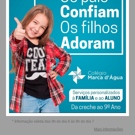
diferentes mesas para vários limites de apostas.
QUI
SEX
SÁB
DOM
Jogos ao vivo disponíveis no site:
Blackjack ao vivo: Várias mesas com limites de
ALTERAR
apostas variados.
Roleta ao vivo: Diferentes versões, incluindo
roleta europeia e americana.
Bacará ao vivo: Opções de bacará clássico e
FARMACIAS DE SERVIÇO EM PAÇOS DE
rápido.
FERREIRA
Pôquer ao vivo: Variantes como pôquer de
três cartas e Casino Hold’em.