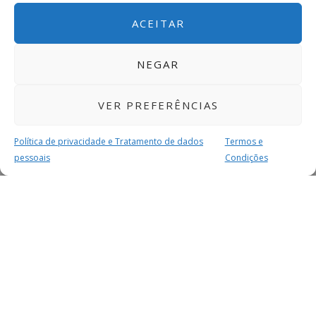
888 Starz relacionados a
ACEITAR
jogos
NEGAR
O 888 Starz oferece várias promoções e bônus
VER PREFERÊNCIAS
para jogos de cassino. Os novos jogadores
geralmente recebem um bônus que iguala seu
Política de privacidade e Tratamento de dados
Termos e
depósito inicial até um determinado valor. Por
pessoais
Condições
exemplo, uma correspondência de 100% até US$
MAIS PARA SI
200 significa que se você depositar US$ 200,
receberá um bônus adicional de US$ 200. O 888
Starz oferece outras promoções e bônus para
melhorar sua experiência de jogo.
FACEBOOK
TWITTER
YOUTUBE
Bônus de Recarga Semanal: Fundos extras em
depósitos subsequentes.