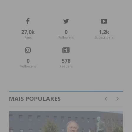
Jogos Jackpot 888 Starz
O 888 Starz oferece uma variedade de jogos de
jackpot progressivo, nos quais você pode ganhar
27,0k
0
1,2k
prêmios enormes em dinheiro. Esses jogos incluem
Fans
Followers
Subscribers
caça-níqueis populares e outros jogos de cassino
com jackpots que aumentam a cada vez que alguém
joga, mas não ganha. O 888 Starz oferece uma
0
578
Followers
Readers
variedade de jogos de jackpot progressivo. Esses
jogos incluem:
Mega Moolah: Conhecido por seus jackpots
MAIS POPULARES
que mudam vidas.
Major Millions: Outro slot progressivo
popular com grandes prêmios.
King Cashalot: Oferece um tema medieval e
um enorme potencial de jackpot.