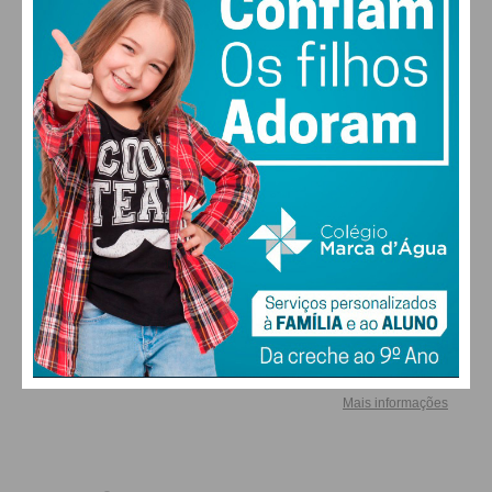
atualizada.
ALTERAR
Eu li e concordo com os
termos e
FARMACIAS DE SERVIÇO EM PAÇOS DE
condições
FERREIRA