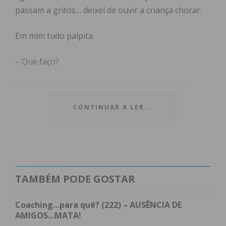
passam a gritos… deixei de ouvir a criança chorar.
Em mim tudo palpita.
– Que faço?
Como deixa uma criança de chorar quando os
gritos continuam?
CONTINUAR A LER...
– Devo ligar para algum lado?
– Para onde?
TAMBÉM PODE GOSTAR
E o que se segue a esse telefonema? O que vai
acontecer? (Isto depois de encontrar o sítio
Coaching…para quê? (222) – AUSÊNCIA DE
adequado para ligar) Alguma autoridade vai bater a
AMIGOS…MATA!
alguma porta e perguntar o que se passa? A que