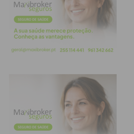
metas a colher…. Dizem que o Povo é sábio)
– Não te diz respeito…
– Vais meter-te em trabalhos…
– E nem sequer sabes de onde vêm as vozes
alteradas e o choro da criança…
Vou ouvir o telejornal. Depois durmo. Tudo indica
que o “problema” se “resolveu”.
O dia seguinte “acordou” “normal”. Depois de uma
noite em que todos dormiram “normalmente” …
– E se votar a acontecer (embora, agora, tenha a
certeza que não foi a primeira vez que ouvi…)?