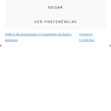
NEGAR
VER PREFERÊNCIAS
Política de privacidade e Tratamento de dados
Termos e
pessoais
Condições
MAIS PARA SI
FACEBOOK
TWITTER
YOUTUBE
INSTAGRAM
READERS