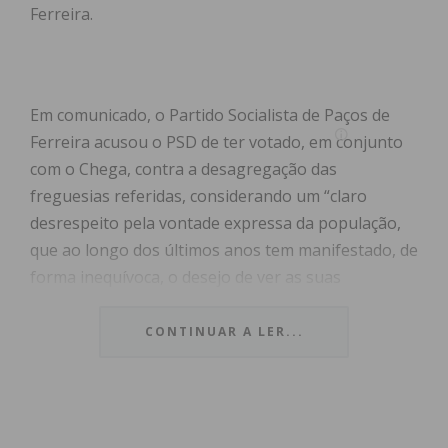
Ferreira.
Em comunicado, o Partido Socialista de Paços de
Ferreira acusou o PSD de ter votado, em conjunto
com o Chega, contra a desagregação das
freguesias referidas, considerando um “claro
desrespeito pela vontade expressa da população,
que ao longo dos últimos anos tem manifestado, de
forma inequívoca, o desejo de ver as suas
freguesias desagregadas”.
CONTINUAR A LER...
O partido referiu ainda que a desagregação das
freguesias é essencial para o “desenvolvimento
local e para a promoção de uma gestão mais
próxima e eficaz das necessidades dos cidadãos”,