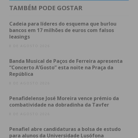
acusando os sociais democratas de “ignorar as
TAMBÉM PODE GOSTAR
vozes de quem realmente vive e trabalha nestas
comunidades”.
Cadeia para líderes do esquema que burlou
bancos em 17 milhões de euros com falsos
leasings
No comunicado, o PS apelou à mobilização dos
cidadãos para “exigir representatividade e decisões
8 DE AGOSTO 2026
que realmente reflitam as necessidades e anseios
Banda Musical de Paços de Ferreira apresenta
da população”.
“Concerto A’Gosto” esta noite na Praça da
República
Por outro lado, o Partido Social Democrata de
8 DE AGOSTO 2026
Paços de Ferreira, em comunicado, contestou a
acusação do PS e afirmou que “nenhum partido,
Penafidelense José Moreira vence prémio da
incluindo PS, PCP, PSD e Chega, aprovou as
combatividade na dobradinha da Tavfer
propostas relativas a Paços de Ferreira, Modelos,
8 DE AGOSTO 2026
Sanfins, Lamoso e Codessos, devido à insuficiência
técnica dos processos apresentados”.
Penafiel abre candidaturas a bolsa de estudo
para alunos da Universidade Lusófona