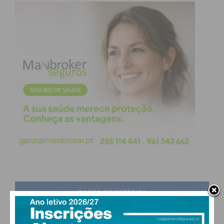
freguesias”.
Subscreva a newsletter do
Imediato
Assine nossa newsletter por e-mail e
obtenha de forma regular a informação
atualizada.
PAÇOS DE FERREIRA
Eu li e concordo com os
termos e
condições
17
°
few clouds