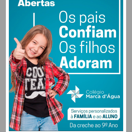
92% humidade
vento: 0m/s SO
MAX 17 • MIN 17
26
28
30
31
°
°
°
°
DOM
SEG
TER
QUA
ALTERAR
FARMACIAS DE SERVIÇO EM PAÇOS DE
FERREIRA