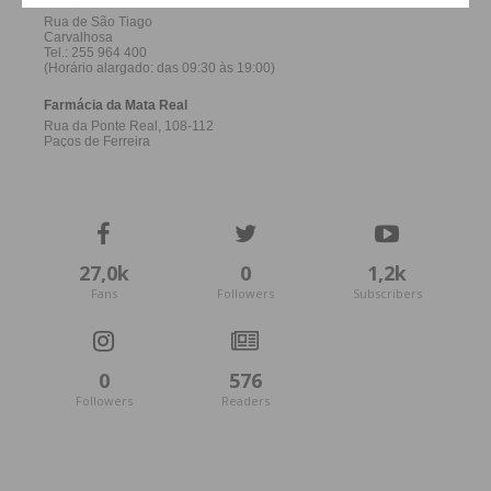
27,0k
0
1,2k
Fans
Followers
Subscribers
0
576
Followers
Readers