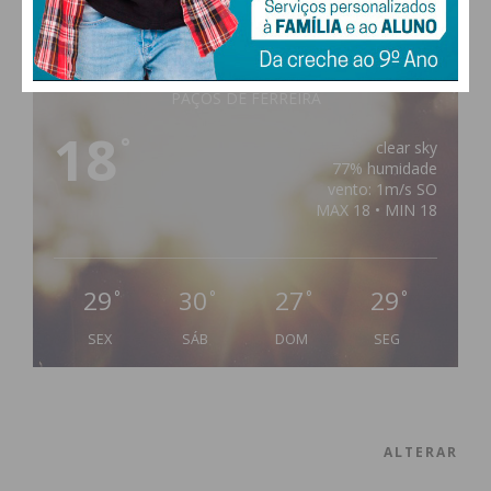
PAÇOS DE FERREIRA
18
°
clear sky
77% humidade
vento: 1m/s SO
MAX 18 • MIN 18
29
30
27
29
°
°
°
°
SEX
SÁB
DOM
SEG
ALTERAR