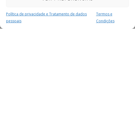
Política de privacidade e Tratamento de dados
Termos e
pessoais
Condições
MAIS PARA SI
FACEBOOK
TWITTER
YOUTUBE
INSTAGRAM
READERS
SERVIÇOS