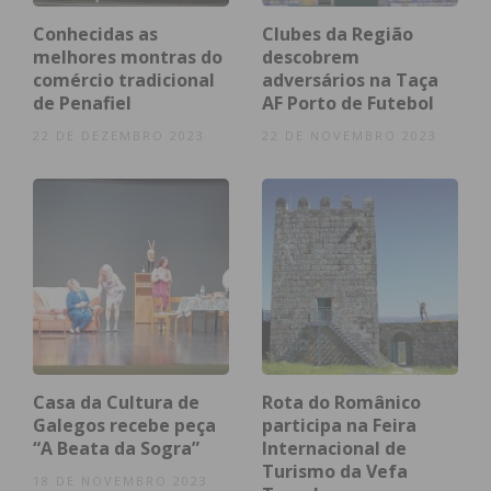
Conhecidas as
Clubes da Região
Eu li e concordo com os
termos e
melhores montras do
descobrem
condições
comércio tradicional
adversários na Taça
de Penafiel
AF Porto de Futebol
22 DE DEZEMBRO 2023
22 DE NOVEMBRO 2023
Casa da Cultura de
Rota do Românico
Galegos recebe peça
participa na Feira
“A Beata da Sogra”
Internacional de
Turismo da Vefa
18 DE NOVEMBRO 2023