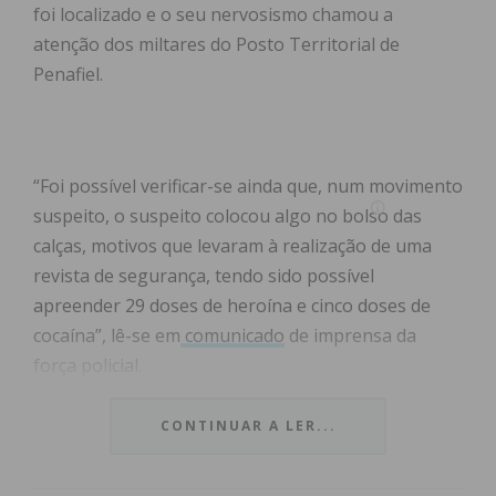
foi localizado e o seu nervosismo chamou a
atenção dos miltares do Posto Territorial de
Penafiel.
“Foi possível verificar-se ainda que, num movimento
suspeito, o suspeito colocou algo no bolso das
calças, motivos que levaram à realização de uma
revista de segurança, tendo sido possível
apreender 29 doses de heroína e cinco doses de
cocaína”, lê-se em
comunicado
de imprensa da
força policial.
A GNR tomou conhecimento da situação devido a
CONTINUAR A LER...
uma denúncia, que levou os militares à localização
do alegado traficamente de droga.