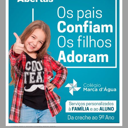
MAX 12 • MIN 12
30
30
30
28
°
°
°
°
QUI
SEX
SÁB
DOM
ALTERAR
FARMACIAS DE SERVIÇO EM PAÇOS DE
FERREIRA