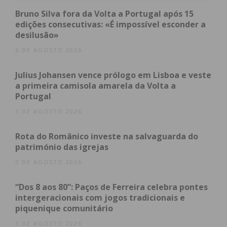
Urbano de Paços de Ferreira, às 15h00, pensadas
Bruno Silva fora da Volta a Portugal após 15
para explorar as narrativas e tradições orais de
edições consecutivas: «É impossível esconder a
desilusão»
Paços de Ferreira, dirigidas a participantes com
mais de 12 anos. Posteriormente, os participantes
6 DE AGOSTO 2026
terão a oportunidade de construir e manipular
Julius Johansen vence prólogo em Lisboa e veste
marionetas, aprender alguns truques de circo e,
a primeira camisola amarela da Volta a
depois, serão convidados a encenar histórias com
Portugal
as marionetas construídas durante a oficina.
5 DE AGOSTO 2026
No domingo, dia 5, “abre-se novamente o pano” às
Rota do Românico investe na salvaguarda do
18h00, com a peça de teatro
Rasto
, uma criação da
património das igrejas
Companhia Erva Daninha, um espetáculo entre a
5 DE AGOSTO 2026
dança e a acrobacia, que usa o arrojo de uma
máquina agrícola como elemento cenográfico, um
“Dos 8 aos 80”: Paços de Ferreira celebra pontes
intergeracionais com jogos tradicionais e
adereço invulgar para uma apresentação poética
piquenique comunitário
que quer pensar a relação entre o corpo e a
5 DE AGOSTO 2026