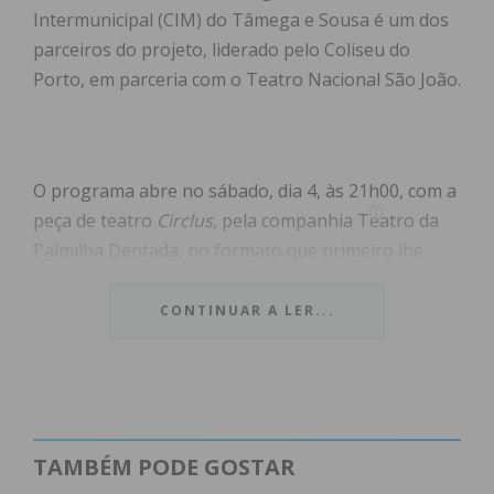
Intermunicipal (CIM) do Tâmega e Sousa é um dos
parceiros do projeto, liderado pelo Coliseu do
Porto, em parceria com o Teatro Nacional São João.
O programa abre no sábado, dia 4, às 21h00, com a
peça de teatro
Circlus
, pela companhia Teatro da
Palmilha Dentada, no formato que primeiro lhe
granjeou fama: o café-teatro. Unindo temas do
circo, da música e do humor, este é um espetáculo
CONTINUAR A LER...
para toda a família sobre uma família de circo.
Neste dia decorrerão ainda as oficinas de circo e
marionetas, dinamizadas pelo Teatro da Palmilha
Dentada, que terão lugar no auditório A Gaveta, no
TAMBÉM PODE GOSTAR
Centro de Espetáculos e Artes Culturais, no arque