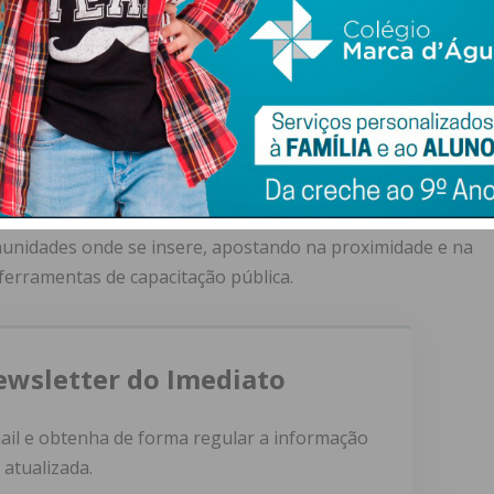
etora de Cidadania Empresarial da CUF, sublinhou o
. “A CUF tem como objetivo estar próxima das comunidades
desenvolvimento local”, afirmou, destacando a importância
onais e associativos da região.
o compromisso contínuo da instituição de saúde com o
munidades onde se insere, apostando na proximidade e na
ferramentas de capacitação pública.
ewsletter do Imediato
ail e obtenha de forma regular a informação
atualizada.