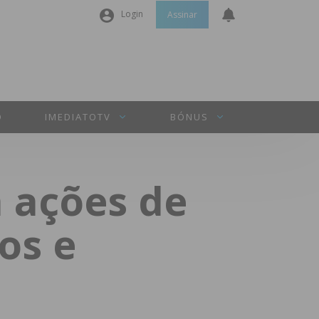
Login
Assinar
Nome de utilizador ou email
*
Senha
*
O
IMEDIATOTV
BÓNUS
Manter sessão
 ações de
INICIAR SESSÃO
os e
Perdeu a sua senha?