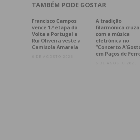
TAMBÉM PODE GOSTAR
Francisco Campos
A tradição
vence 1.ª etapa da
filarmónica cruza
Volta a Portugal e
com a música
Rui Oliveira veste a
eletrónica no
Camisola Amarela
“Concerto A’Gost
em Paços de Ferr
6 DE AGOSTO 2026
6 DE AGOSTO 2026