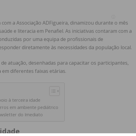
a com a Associação ADFigueira, dinamizou durante o mês
úde e literacia em Penafiel. As iniciativas contaram com a
conduzidas por uma equipa de profissionais de
esponder diretamente às necessidades da população local.
de atuação, desenhadas para capacitar os participantes,
em diferentes faixas etárias.
oio à terceira idade
rros em ambiente pediátrico
wsletter do Imediato
 idade