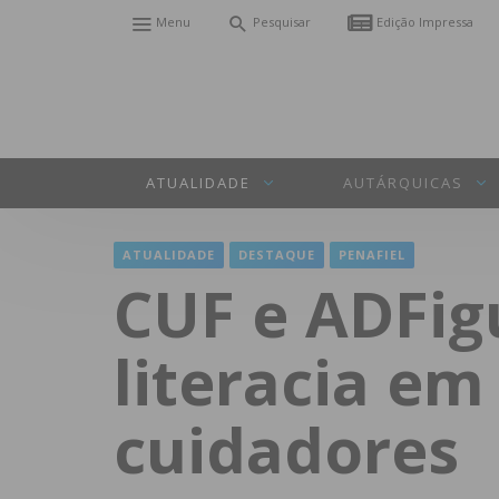
Menu
Pesquisar
Edição Impressa
ATUALIDADE
AUTÁRQUICAS
ATUALIDADE
DESTAQUE
PENAFIEL
CUF e ADFig
literacia em
cuidadores