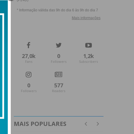
27,0k
0
1,2k
Fans
Followers
Subscribers
0
577
Followers
Readers
MAIS POPULARES