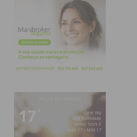
PAÇOS DE FERREIRA
17
°
clear sky
73% humidade
vento: 1m/s E
MAX 17 • MIN 17