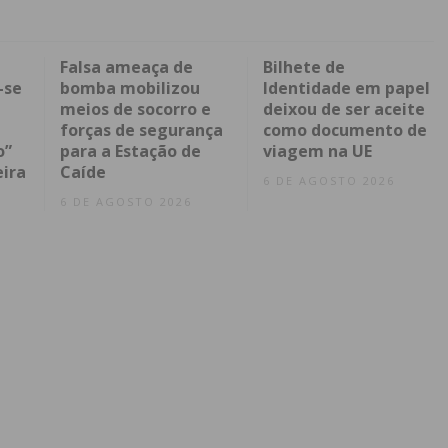
Falsa ameaça de
Bilhete de
-se
bomba mobilizou
Identidade em papel
meios de socorro e
deixou de ser aceite
forças de segurança
como documento de
o”
para a Estação de
viagem na UE
eira
Caíde
6 DE AGOSTO 2026
6 DE AGOSTO 2026