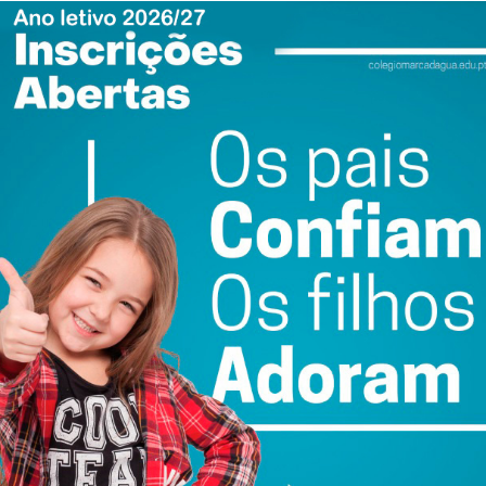
ao tema “Prevenção de quedas e envelhecimento
 a utentes e profissionais de três respostas sociais de
s (ERPI);
itar acidentes domésticos e institucionais, promovendo a
nte pediátrico
rática sobre “Primeiros socorros em crianças”,
es da Casa Abrigo local. A sessão dotou os participantes
atuar de forma rápida, segura e eficaz perante situações