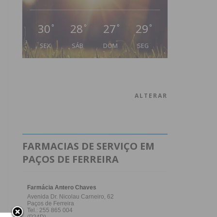
30
28
27
29
°
°
°
°
SEX
SÁB
DOM
SEG
ALTERAR
FARMACIAS DE SERVIÇO EM
PAÇOS DE FERREIRA