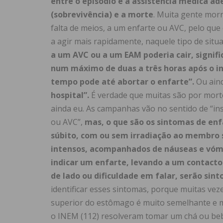
entre o episódio e a assistência médica ade
(sobrevivência) e a morte
. Muita gente morr
falta de meios, a um enfarte ou AVC, pelo q
a agir mais rapidamente, naquele tipo de situ
a um AVC ou a um EAM poderia cair, signif
num máximo de duas a três horas após o in
tempo pode até abortar o enfarte”.
Ou ain
hospital”.
É verdade que muitas são por morte
ainda eu. As campanhas vão no sentido de “in
ou AVC”,
mas, o que são os sintomas de enf
súbito, com ou sem irradiação ao membro s
intensos, acompanhados de náuseas e vómi
indicar um enfarte, levando a um contacto
de lado ou dificuldade em falar, serão si
identificar esses sintomas, porque muitas vez
superior do estômago é muito semelhante e 
o INEM (112) resolveram tomar um chá ou beb