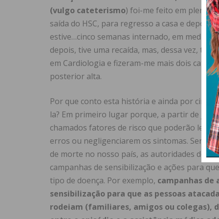
(vulgo cateterismo
) foi-me feito em plena S
saída do HSC, para regresso a casa e depois a
estive…cinco semanas internado, em medicina 
depois, tive uma recaída, mas, dessa vez, tudo 
em Cardiologia e fizeram-me mais dois catete
posterior alta.
Por que conto esta história e ainda por cima 
la? Em primeiro lugar porque, a partir de jan
chamados fatores de risco que poderão levar 
erros ou negligenciarem os sintomas. Sendo a
de morte no nosso país, as autoridades de s
campanhas de sensibilização e ações para que
tipo de doença. Por exemplo,
campanhas de a
sensibilização para que as pessoas atacad
rodeiam (familiares, amigos ou colegas),