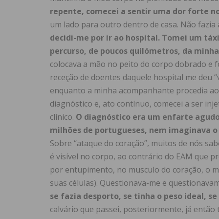
repente, comecei a sentir uma dor forte no
um lado para outro dentro de casa. Não fazia 
decidi-me por ir ao hospital. Tomei um táxi
percurso, de poucos quilómetros, da minha
colocava a mão no peito do corpo dobrado e 
receção de doentes daquele hospital me deu “v
enquanto a minha acompanhante procedia ao re
diagnóstico e, ato contínuo, comecei a ser i
clínico.
O diagnóstico era um enfarte agudo
milhões de portugueses, nem imaginava o 
Sobre “ataque do coração”, muitos de nós sa
é visível no corpo, ao contrário do EAM que p
por entupimento, no musculo do coração, o mi
suas células). Questionava-me e questionava
se fazia desporto, se tinha o peso ideal, s
calvário que passei, posteriormente, já então