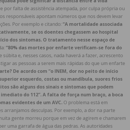
quada pode significar a distância entre a vida
e por falta de assistência atempada, por culpa própria ou
ue os responsáveis apontam números que nos devem levar
ações. Por exemplo e citando:
“A mortalidade associada
icativamente, se os doentes chegassem ao hospital
ício dos sintomas. O tratamento nesse espaço de
da:
“80% das mortes por enfarte verificam-se fora do
 súbita e, nesses casos, nada haverá a fazer, acrescento
stigar as pessoas a serem mais rápidas do que um enfarte
arte?
De acordo com “o INEM, dor no peito de início
uperior esquerdo, costas ou mandíbula, suores frios
tos são alguns dos sinais e sintomas que podem
 imediato do 112”.
A falta de força num braço, a boca
ntomas evidentes de um AVC.
O problema está em
es arranjamos desculpas. Por exemplo, a dor na parte
muita gente morreu porque em vez de agirem e chamarem
er uma garrafa de água das pedras. As autoridades