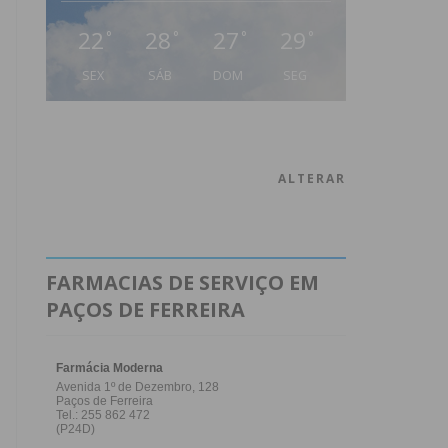
22
28
27
29
°
°
°
°
SEX
SÁB
DOM
SEG
ALTERAR
FARMACIAS DE SERVIÇO EM
PAÇOS DE FERREIRA