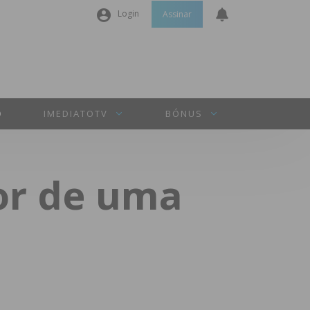
Login
Assinar
Nome de utilizador ou email
*
Senha
*
O
IMEDIATOTV
BÓNUS
Manter sessão
lor de uma
INICIAR SESSÃO
Perdeu a sua senha?