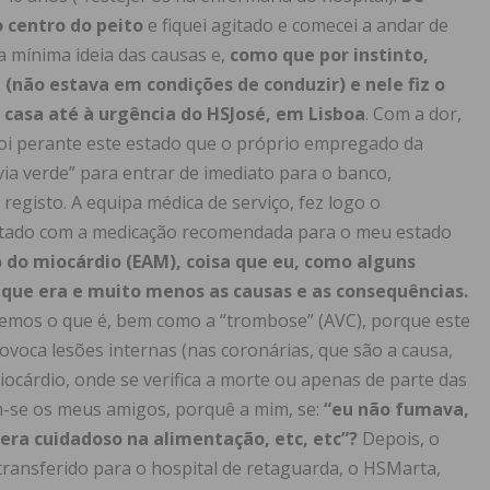
 centro do peito
e fiquei agitado e comecei a andar de
a mínima ideia das causas e,
como que por instinto,
 (não estava em condições de conduzir) e nele fiz o
 casa até à urgência do HSJosé, em Lisboa
. Com a dor,
foi perante este estado que o próprio empregado da
ia verde” para entrar de imediato para o banco,
gisto. A equipa médica de serviço, fez logo o
njetado com a medicação recomendada para o meu estado
 do miocárdio (EAM), coisa que eu, como alguns
que era e muito menos as causas e as consequências
.
bemos o que é, bem como a “trombose” (AVC), porque este
rovoca lesões internas (nas coronárias, que são a causa,
ocárdio, onde se verifica a morte ou apenas de parte das
m-se os meus amigos, porquê a mim, se:
“eu não fumava,
e era cuidadoso na alimentação, etc, etc
”?
Depois, o
 transferido para o hospital de retaguarda, o HSMarta,