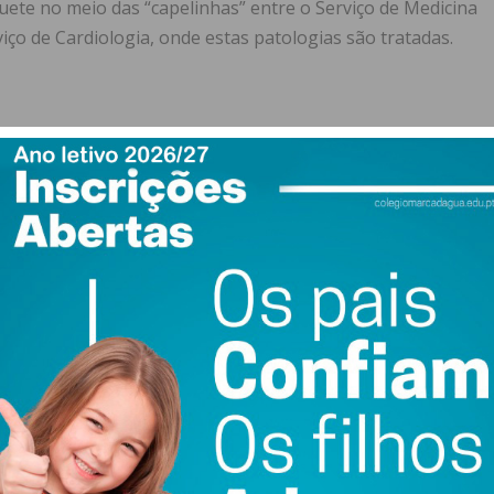
oguete no meio das “capelinhas” entre o Serviço de Medicina
iço de Cardiologia, onde estas patologias são tratadas.
 minha secretária de trabalho, voltei a sentir a mesma dor
ram o INEM (ligaram ao 112) e fui levado para as
 feito o diagnóstico de um novo EAM, e em cuja urgência e
dor de algo inimaginável, e, no dia seguinte, fui
arredores de Lisboa, já um hospital de referência em
splante de um coração) para onde já tinha começado a ser
o EAM, a pergunta a fazer a mim mesmo e aos médicos?
imeiro e o segundo EAM, a terapia deste tipo de
 a evoluir, e o tratamento pela via da angioplastia