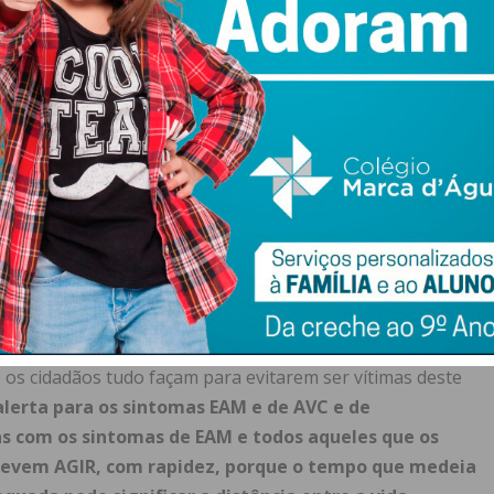
exta-feira Santa. Na segunda-feira seguinte, estava de
o trabalho, ao contrário do primeiro, no HSMarta, onde
geral, até efetuar um segundo cateterismo. Dois meses
foi diferente, porque recorri ali ao médico e fui internado
rismos numa semana e a colocação dum primeiro stent e,
“chata”, perguntarão aqueles que ousarem começar a lê-
eiro de 1996, não me canso de alertar as pessoas para os
a um EAM e as consequências, se persistirem nesses
s doenças cardiovasculares (EAM e AVC) a principal causa
aúde e muitas ONGs ligadas à saúde, desenvolvem
 os cidadãos tudo façam para evitarem ser vítimas deste
lerta para os sintomas EAM e de AVC e de
as com os sintomas de EAM e todos aqueles que os
 devem AGIR, com rapidez, porque o tempo que medeia