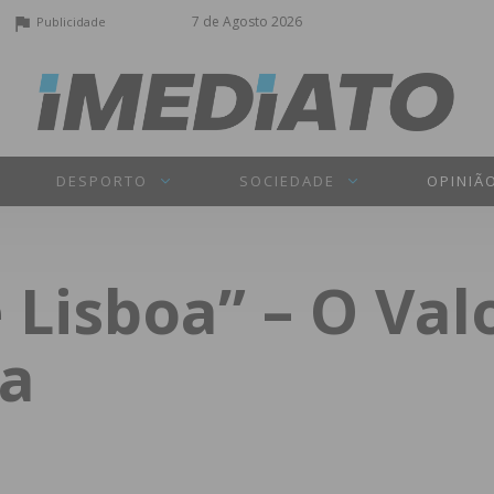
7 de Agosto 2026
Publicidade
DESPORTO
SOCIEDADE
OPINIÃ
 Lisboa” – O Va
a