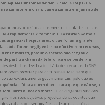
com aqueles sintomas devem ir pelo INEM para o
 e não cometerem o erro que eu cometi em janeiro de
compararam as ocorrências dos meus dois enfartes com os
s,
AGI rapidamente e também fui assistido no mais
das urgências hospitalares, o que foi uma grande
 da saúde forem negligentes ou não tiverem recursos,
 a onze mortes, porque o socorro não chegou a
donde partiu a chamada telefónica e se perderam
 estes desfechos devido à ineficácia dos recursos do SNS,
 tencionam recorrer para os tribunais. Mas, será que
s não são exclusivamente governamentais, pelo que
as
sequências, “doa a quem doer”, para que que não seja
s familiares a “dor da morte”.
E os dirigentes sindicais
ngirem os seus objetivos prejudicando os doentes que
doentes acabam por ser uma “arma de arremesso” nas