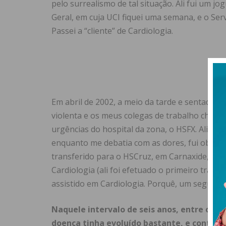
pelo surrealismo de tal situação. Ali fui um j
Geral, em cuja UCI fiquei uma semana, e o Serv
Passei a “cliente” de Cardiologia.
Em abril de 2002, a meio da tarde e sentado na
violenta e os meus colegas de trabalho chama
urgências do hospital da zona, o HSFX. Ali foi
enquanto me debatia com as dores, fui observa
transferido para o HSCruz, em Carnaxide, nos 
Cardiologia (ali foi efetuado o primeiro tran
assistido em Cardiologia. Porquê, um segund
Naquele intervalo de seis anos, entre o pr
doença tinha evoluído bastante, e continua