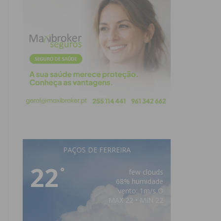
PAÇOS DE FERREIRA
22
°
few clouds
68% humidade
vento: 1m/s O
MAX 22 • MIN 22