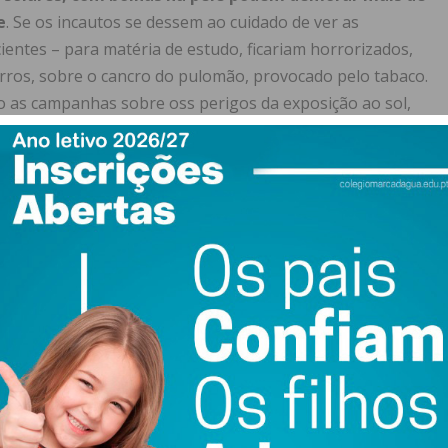
e
. Se os incautos se dessem ao cuidado de ver as
ientes – para matéria de estudo, ficariam horrorizados,
rros, sobre o cancro do pulomão, provocado pelo tabaco.
o as campanhas sobre oss perigos da exposição ao sol,
cedo que fui cuidadoso, comigo e com os meus filhos,
sição solar como é o nosso, agora mais maléfico por
 tem de ser maior – porque com a moda de uso de “roupa
fica mais exposto ao efeito nefasto dos raios solares.
 no peito, um pequeno sinal e que a minha médica
as ela alertou-me para os cuidados a ter e estar atento
nte “em Dermatologia no maior hospital do país, não por
a, mas sim por problemas na pele provocadas pelo
 durante quase 50 dias úteis, deslocava-me ali para um
 que o meu corpo deixasse de ter o aspeto duma lagosta.