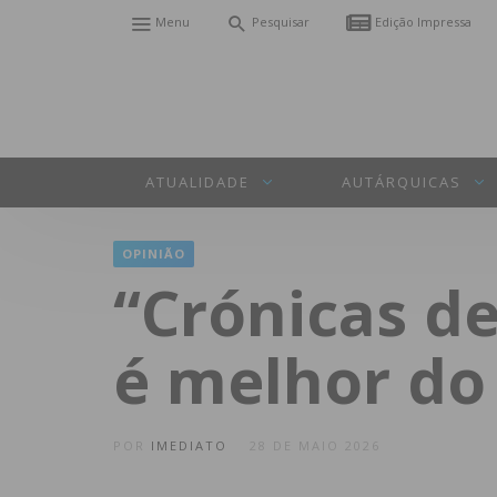
Menu
Pesquisar
Edição Impressa
ATUALIDADE
AUTÁRQUICAS
OPINIÃO
“Crónicas d
é melhor do
POR
IMEDIATO
28 DE MAIO 2026