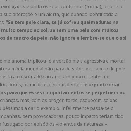
evolução, vigiando os seus contornos (forma), a cor e o
a sua alteração é um alerta, que quando identificado a
es.
“Se tem pele clara, se já sofreu queimaduras na
r muito tempo ao sol, se tem uma pele com muitos
os de cancro da pele, não ignore e lembre-se que o sol
 melanoma triplicou- é a versão mais agressiva e mortal
atura média mundial não para de subir, e o cancro de pele
e está a crescer a 6% ao ano. Um pouco crentes no
ucadores, os médicos deixam alertas: “
é urgente criar
anças para que esses comportamentos se perpetuem ao
 crianças, mas, com os progenitores, esquecem-se das
 péssimos a dar o exemplo. Infelizmente passa-se o
ampanhas, bem provocadoras, pouco impacto teriam tido
 fustigado por episódios violentos da natureza –