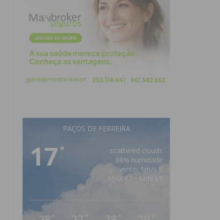
PAÇOS DE FERREIRA
17
°
scattered clouds
88% humidade
vento: 1m/s E
MAX 17 • MIN 17
28
27
28
29
°
°
°
°