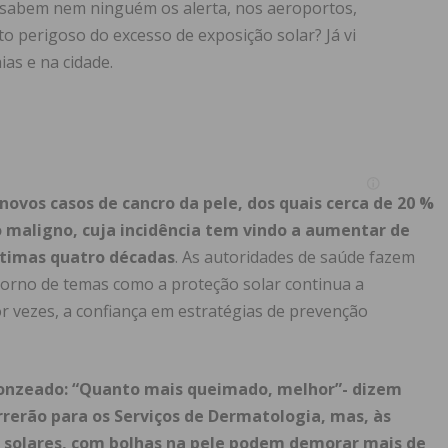
sabem nem ninguém os alerta, nos aeroportos,
to perigoso do excesso de exposição solar? Já vi
ias e na cidade.
ovos casos de cancro da pele, dos quais cerca de 20 %
o maligno, cuja incidência tem vindo a aumentar de
ltimas quatro décadas
. As autoridades de saúde fazem
orno de temas como a proteção solar continua a
vezes, a confiança em estratégias de prevenção
bronzeado: “Quanto mais queimado, melhor”- dizem
rrerão para os Serviços de Dermatologia, mas, às
s solares, com bolhas na pele podem demorar mais de