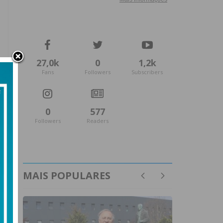
27,0k
0
1,2k
Fans
Followers
Subscribers
0
577
Followers
Readers
MAIS POPULARES