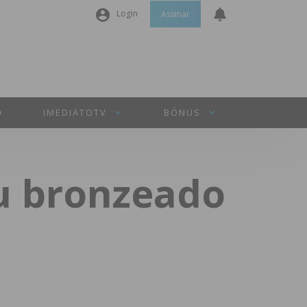
Login
Assinar
Nome de utilizador ou email
*
Senha
*
O
IMEDIATOTV
BÓNUS
Manter sessão
eu bronzeado
INICIAR SESSÃO
Perdeu a sua senha?