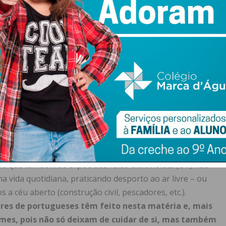
dias de calor da última semana de maio, voltei lá e o
das no corpo, prescreveu-me novamente o tratamento por
 e cremes farmacológicos e, se possível, apanhar o “bom
ero com isto dizer que já me desloquei ao serviço de
s últimos cinco anos, pelo que pude observar não só o
bém algumas delas com situações, aquelas que são
as, mesmo crianças. Mau sinal, diria eu, mas, pelo que
emos ficar surpreendidos com a incidência dos vários
“rigoroso e cumpridor”, até porque os protetores solares
tíveis com o poder de compra de muitos portugueses,
os, os amantes do sol preferem cortar nos protetores que
s, mas também as consequências futuras. Dizem, santa
ba que também se expõe aos raios ultravioleta (UV) não
 vida quotidiana, praticando desporto ao ar livre – ou
a céu aberto (construção civil, pescadores, etc.).
ares de portugueses têm feito nesta matéria e, mais
mes, pois não só deixam de cuidar de si, mas também