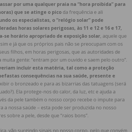
passar por uma qualquer praia na “hora proibida” para
 horas) que se atinge o pico
da frequência e ali
ndo os especialistas, o “relógio solar” pode
deradas horas solares perigosas, às 11 e 12 e 16 e 17,
a-se horário apropriado de exposição solar
, aquele que
ssim e já que os próprios pais não se preocupam com os
 seus filhos, em horas perigosas, que as autoridades de
 muita gente: “entram por um ouvido e saem pelo outro”.
veriam incluir esta matéria, tal como a proteção
 nefastas consequências na sua saúde, presente e
ibir o bronzeado e para as bizarrias das tatuagens (será
ado?). Ela protege-nos do calor, da luz, etc e ajuda a
avés da pele também o nosso corpo recebe o impute para
ra a nossa saúde – esta pode ser produzida no nosso
es sobre a pele, desde que “raios bons”.
tica, vão surgindo sinais no nosso corpo, pelo que convém