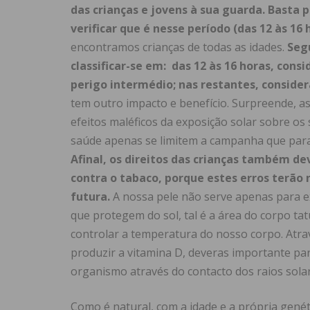
das crianças e jovens à sua guarda. Basta 
verificar que é nesse período (das 12 às 16
encontramos crianças de todas as idades.
Segu
classificar-se em: das 12 às 16 horas, consi
perigo intermédio; nas restantes, consider
tem outro impacto e benefício. Surpreende, a
efeitos maléficos da exposição solar sobre os
saúde apenas se limitem a campanha que para
Afinal, os direitos das crianças também de
contra o tabaco, porque estes erros terão
futura.
A nossa pele não serve apenas para ex
que protegem do sol, tal é a área do corpo tatu
controlar a temperatura do nosso corpo. Atr
produzir a vitamina D, deveras importante pa
organismo através do contacto dos raios solar
Como é natural, com a idade e a própria gené