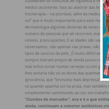
Sucederam-se consultas de vigilância e nestes 
médico assistente, face ao alastrar das feri
fototerapia – na psoríase, além da medicação
sol” que é muito importante para este mal. Qu
dermatologia algumas dezenas de vezes neste
número de pessoas que ali recorrem, mas tam
visíveis, preocupantes. E as idades são variad
observamos, não apenas nas praias, não dever
tipos de cancros da pele.
É muito difícil ser 
sempre tiveram preços de venda pouco compa
mas entre cortar numas cervejas ou em gelad
lhes evitaria não só as dores das queimadura
ignorância, que “bronzeia mais depressa”. Sai
só quando apanha sol na praia, mas também na
simplesmente caminhando ao sol, em trabalhos 
“Ouvidos de mercador”, era e é o que milh
ainda, continuam a cometer autênticos cri