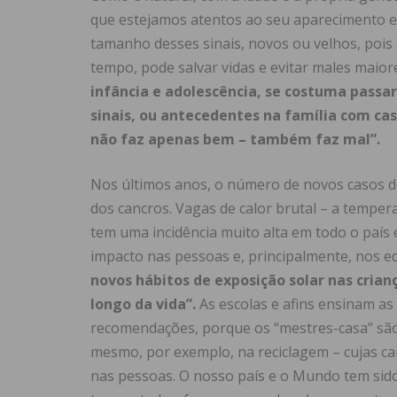
que estejamos atentos ao seu aparecimento e 
tamanho desses sinais, novos ou velhos, pois 
tempo, pode salvar vidas e evitar males maior
infância e adolescência, se costuma passa
sinais, ou antecedentes na família com cas
não faz apenas bem – também faz mal”.
Nos últimos anos, o número de novos casos de
dos cancros. Vagas de calor brutal – a temper
tem uma incidência muito alta em todo o país 
impacto nas pessoas e, principalmente, nos ed
novos hábitos de exposição solar nas cri
longo da vida”.
As escolas e afins ensinam as
recomendações, porque os “mestres-casa” são
mesmo, por exemplo, na reciclagem – cujas c
nas pessoas. O nosso país e o Mundo tem sido