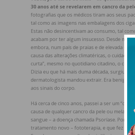
30 anos até se revelarem em cancro da pel
fotografias que os médicos tiram aos seus pac
tal como as imagens nas embalagens dos ciga
Estas não desincentivam ao consumo, tal com
acabam por ter algum insucesso. Desde muito 
embora, num país de praias e de elevada expo
causa das alterações climatéricas, o cuidado
curta”, mesmo no quotidiano citadino, o corpo 
Dizia eu que há mais duma década, surgiu-me,
dermatologista mandou extrair. Era benigno, m
aos sinais do corpo.
Há cerca de cinco anos, passei a ser um “clie
causa de qualquer cancro da pele ou melanom
sangue – a doença chamada Psoríase. Por isso,
tratamento novo – fototerapia, e que fez com