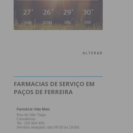
27
26
29
30
°
°
°
°
SÁB
DOM
SEG
TER
ALTERAR
FARMACIAS DE SERVIÇO EM
PAÇOS DE FERREIRA