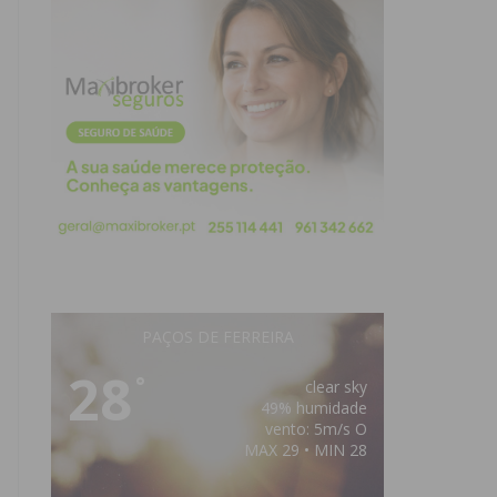
PAÇOS DE FERREIRA
28
°
clear sky
49% humidade
vento: 5m/s O
MAX 29 • MIN 28