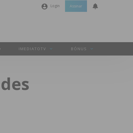
Login
Assinar
Nome de utilizador ou email
*
Senha
*
O
IMEDIATOTV
BÓNUS
Manter sessão
ndes
INICIAR SESSÃO
Perdeu a sua senha?