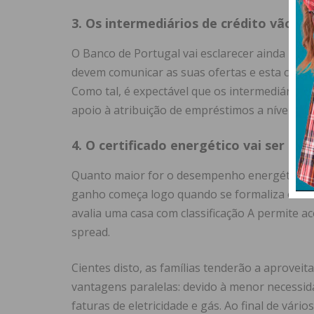
3. Os intermediários de crédito vão t
O Banco de Portugal vai esclarecer ainda mel
devem comunicar as suas ofertas e esta clarif
Como tal, é expectável que os intermediários 
apoio à atribuição de empréstimos a nível naci
4. O certificado energético vai ser ma
Quanto maior for o desempenho energético de
ganho começa logo quando se formaliza o con
avalia uma casa com classificação A permite a
spread.
Cientes disto, as famílias tenderão a aprovei
vantagens paralelas: devido à menor necessi
faturas de eletricidade e gás. Ao final de vár