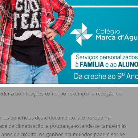
er uma importância maior
hor acerca do modo como os intermediários de crédito
icação vai ser altamente vantajosa para os consumidores.
de crédito tenham um papel ainda mais interventivo no
onal.
is aproveitado
 uma habitação, maior será a poupança adquirida e este
trato. Concretamente, um certificado energético que
ceder a bonificações como, por exemplo, a redução do
tar os benefícios deste documento, até porque há
dade de climatização, a poupança estende-se também às
ios anos de crédito, os ganhos acumulados podem ser de