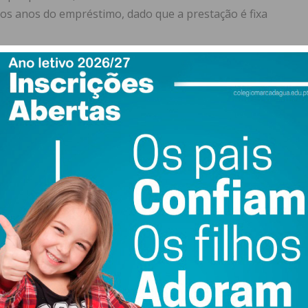
os anos do empréstimo, dado que a prestação é fixa
imitados
o final setembro, foi dado aos bancos um prazo de 30 dias
 ainda um período adicional de 60 dias para se adaptarem
a no crédito habitação. Como tal, 2025 é o ano em que
em tem entre 18 e 35 anos vai agora poder aceder a um
portante recordar que esta particularidade vai traduzir-se
orço destes jovens.
rmalizar contratos de crédito com montantes de
 a pagar 100% do empréstimo e não 90%, que é o valor
enfrentar prestações maiores.