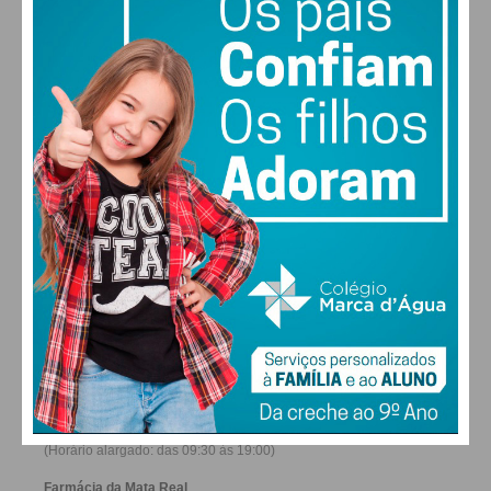
28
26
29
30
°
°
°
°
SÁB
DOM
SEG
TER
ALTERAR
FARMACIAS DE SERVIÇO EM PAÇOS DE
FERREIRA