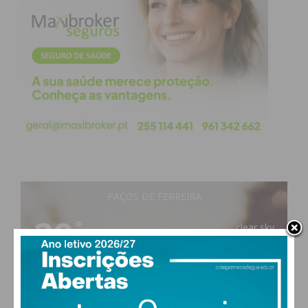
PAÇOS DE FERREIRA
29
°
clear sky
48% humidade
vento: 5m/s O
MAX 29 • MIN 29