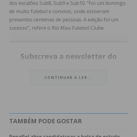
dos escalões Sub8, Sub9 e Sub10. “Foi um domingo
de muito futebol e convívio, onde estiveram
presentes centenas de pessoas. A edição foi um
sucesso”, refere o Rio Mau Futebol Clube.
Subscreva a newsletter do
Imediato
CONTINUAR A LER...
Assine nossa newsletter por e-mail e
obtenha de forma regular a informação
atualizada.
TAMBÉM PODE GOSTAR
Penafiel abre candidaturas a bolsa de estudo