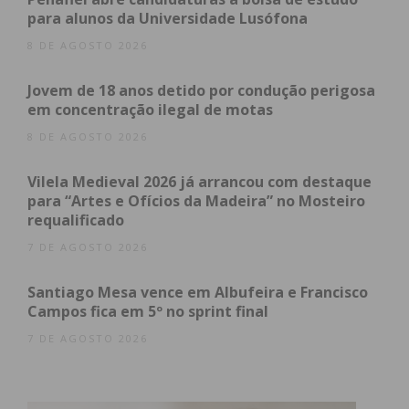
Eu li e concordo com os
termos e
para alunos da Universidade Lusófona
condições
8 DE AGOSTO 2026
Jovem de 18 anos detido por condução perigosa
em concentração ilegal de motas
8 DE AGOSTO 2026
Vilela Medieval 2026 já arrancou com destaque
para “Artes e Ofícios da Madeira” no Mosteiro
requalificado
7 DE AGOSTO 2026
Santiago Mesa vence em Albufeira e Francisco
Campos fica em 5º no sprint final
7 DE AGOSTO 2026